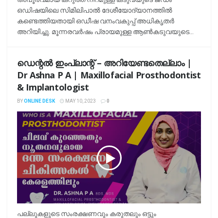
ഒഡിഷയിലെ സിമിലിപാൽ ദേശീയോദ്യാനത്തിൽ
കണ്ടെത്തിയതായി ഒഡീഷ വനംവകുപ്പ് അധികൃതർ
അറിയിച്ചു. മൂന്നരവർഷം പ്രായമുള്ള ആൺകടുവയുടെ...
ഡെന്റല്‍ ഇംപ്ലാന്റ് – അറിയേണ്ടതെല്ലാം |
Dr Ashna P A | Maxillofacial Prosthodontist
& Implantologist
BY
ONLINE DESK
MAY 10, 2023
0
പല്ലുകളുടെ സംരക്ഷണവും കരുതലും ഒട്ടും