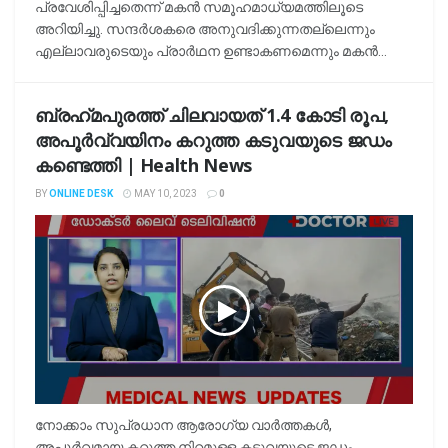
പ്രവേശിപ്പിച്ചതെന്ന് മകൻ സമൂഹമാധ്യമത്തിലൂടെ
അറിയിച്ചു. സന്ദർശകരെ അനുവദിക്കുന്നതല്ലെന്നും
എല്ലാവരുടെയും പ്രാർഥന ഉണ്ടാകണമെന്നും മകൻ...
ബ്രഹ്‌മപുരത്ത് ചിലവായത് 1.4 കോടി രൂപ,
അപൂര്‍വ്വയിനം കറുത്ത കടുവയുടെ ജഡം
കണ്ടെത്തി | Health News
BY
ONLINE DESK
MAY 10, 2023
0
നോക്കാം സുപ്രധാന ആരോഗ്യ വാർത്തകൾ,
അപൂർവമായ കറുത്ത നിറമുള്ള കടുവയുടെ ജഡം