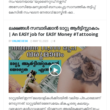
സംഘടനയായ 'യുണൈറ്റഡ് നഴ്സസ്
അസോസിയേഷനുമായി ബന്ധപ്പെട്ട സാമ്പത്തിക തട്ടിപ്പ്
കേസിൽ സംഘടന നേതാവ് ജാസ്മിൻ ഷാ...
ലക്ഷങ്ങള്‍ സമ്പാദിക്കാന്‍ ടാറ്റു ആര്‍ട്ടിസ്റ്റാകാം
| An EASY job for EASY Money #Tattooing
BY
ONLINE DESK
MAY 13, 2023
0
ടാറ്റൂയിങ് ഇന്ന് മലയാളികള്‍ക്കിടയില്‍ വലിയ പ്രചാരമാണ്
നേടുന്നത്. ടാറ്റൂയിങ് ഒരേസമയം മികച്ച ഒരു കലയും
വരുമാന മാര്‍ഗവുമാണ്. ദിവസേന ആയിരക്കണക്കിന് രൂപ