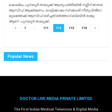
കൊല്ലം പുനലൂർ താലൂക്ക് ആശുപത്രിയിൽ നഴ്സിന് നേരെ
ആസിഡ് ആക്രമണം. വെട്ടിക്കവല സ്വദേശി നീതുവിൻ്റെ
മുഖത്തേക്ക് ആസിഡ് ഒഴിച്ചത് ഭർത്താവ് ബിബിൻ രാജു
ആണ്. പുനലൂർ താലൂക്ക്...
1
…
111
112
113
114
Popular News
DOCTOR LIVE MEDIA PRIVATE LIMITED
The First Indian Medical Television & Digital Media