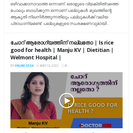
ഒഴിവാക്കാനാവാത്ത ഒന്നാണ്. ഒരാളുടെ വ്യക്തിത്വത്തെ
പോലും ബാധിക്കുന്ന ഒന്നാണ് പല്ലുകള്‍. മുഖത്തിന്റെ
ആകൃതി നിലനിര്‍ത്തുന്നതിലും പല്ലുകള്‍ക്ക് വലിയ
പ്രാധാന്യമണ്ട്. പല്ലുകളുടെ സംരക്ഷണവുമായി...
ചോറ് ആരോഗ്യത്തിന് നല്ലതോ | Is rice
good for health | Manju KV | Dietitian |
Welmont Hospital |
BY
ONLINE DESK
MAY 10, 2023
0