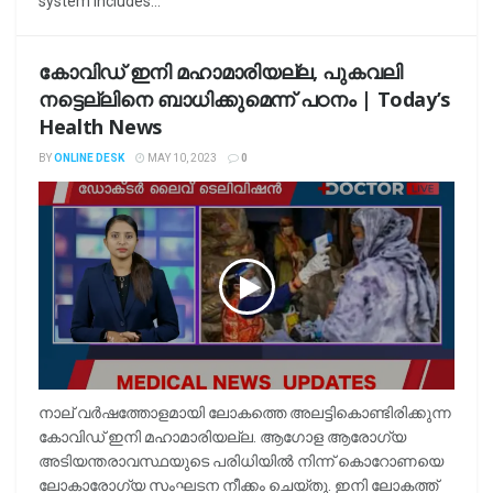
system includes...
കോവിഡ് ഇനി മഹാമാരിയല്ല, പുകവലി
നട്ടെല്ലിനെ ബാധിക്കുമെന്ന് പഠനം | Today’s
Health News
BY
ONLINE DESK
MAY 10, 2023
0
നാല്‌ വർഷത്തോളമായി ലോകത്തെ അലട്ടികൊണ്ടിരിക്കുന്ന
കോവിഡ് ഇനി മഹാമാരിയല്ല. ആഗോള ആരോഗ്യ
അടിയന്തരാവസ്ഥയുടെ പരിധിയിൽ നിന്ന് കൊറോണയെ
ലോകാരോഗ്യ സംഘടന നീക്കം ചെയ്തു. ഇനി ലോകത്ത്