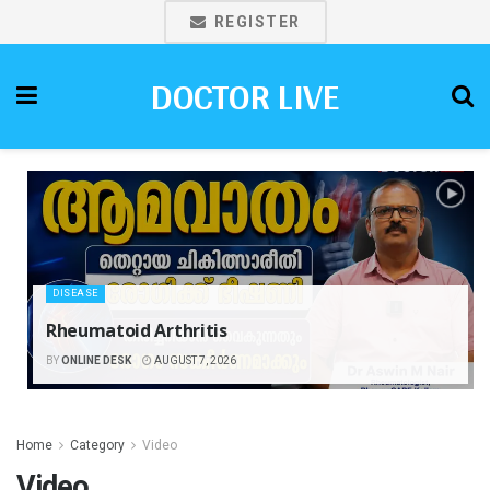
REGISTER
DOCTOR LIVE
DISEASE
Rheumatoid Arthritis
BY
ONLINE DESK
AUGUST 7, 2026
Home
Category
Video
Video