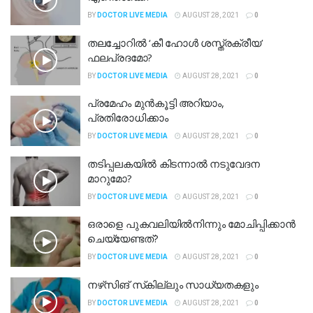
BY
DOCTOR LIVE MEDIA
AUGUST 28, 2021
0
തലച്ചോറില്‍ ‘കീ ഹോള്‍ ശസ്ത്രക്രീയ’
ഫലപ്രദമോ?
BY
DOCTOR LIVE MEDIA
AUGUST 28, 2021
0
പ്രമേഹം മുന്‍കൂട്ടി അറിയാം,
പ്രതിരോധിക്കാം
BY
DOCTOR LIVE MEDIA
AUGUST 28, 2021
0
തടിപ്പലകയില്‍ കിടന്നാല്‍ നടുവേദന
മാറുമോ?
BY
DOCTOR LIVE MEDIA
AUGUST 28, 2021
0
ഒരാളെ പുകവലിയില്‍നിന്നും മോചിപ്പിക്കാന്‍
ചെയ്യേണ്ടത്?
BY
DOCTOR LIVE MEDIA
AUGUST 28, 2021
0
നഴ്‌സിങ് സ്‌കില്ലും സാധ്യതകളും
BY
DOCTOR LIVE MEDIA
AUGUST 28, 2021
0