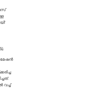
വസ്
്ള
യി’
ു.
‍മേഷന്‍
കരിച്ച
്ചത്.
 വച്ച്