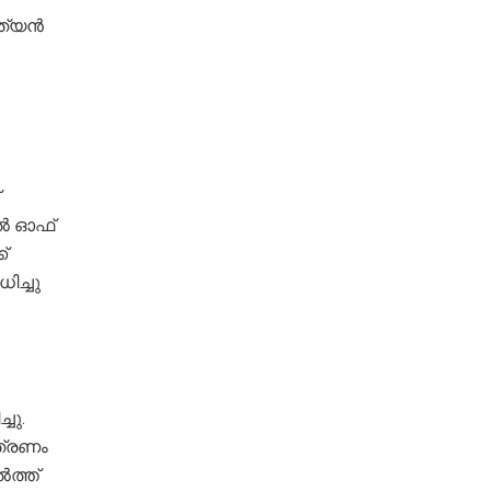
ത്യന്‍
ല്‍ ഓഫ്
്
ിച്ചു
ചു.
ത്രണം
‍ത്ത്