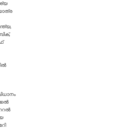
ശ്യ
 യാത്ര
്ത്യ,
ിക്,
ഫ്
ല്‍
വിധാനം
കല്‍
റല്‍
്യ
മറി