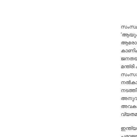
സംസ്ഥാ
‘ആയുഷ്
ആരോഗ്യ
കാണിക്
ജനതയു
മന്ത്രി
സംസാരി
നല്‍കാ
നടത്തി
അനുവദ
അവകാശങ
വ്യതമാ
ഇന്ത്
പരാജയപ്