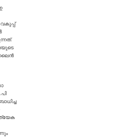
ഇ
കുപ്പ്
‍
്നത്.
പയുടെ
ലൈന്‍
സാ
.പി
ബാധിച്ച
രത്യേക
നും