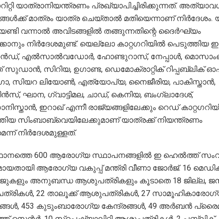
്റി യാത്രാനിയന്ത്രണം പ്രഖ്യാപിച്ചിരിക്കുന്നത്. അത്യാവ
്ങള്‍ക്ക് മാത്രം യാത്ര ചെയ്താല്‍ മതിയെന്നാണ് നിര്‍ദേശം.
ണ്ടി വന്നാല്‍ അവിടങ്ങളില്‍ തങ്ങുന്നതിന്റെ ദൈര്‍ഘ്യം
്കാനും നിര്‍ദേശമുണ്ട്. യെല്ലോ കാറ്റഗറിയില്‍ പെടുത്തിയ ഇന
ന്‍ഡ്, എല്‍സാല്‍വഡോര്‍, ഹോണ്ടുറാസ്, നേപ്പാള്‍, മൊസാംബ
 സുഡാന്‍, സിറിയ, ഉഗാണ്ട, ഡെമോക്രാറ്റിക് റിപ്പബ്ലിക് ഓ
, സിയറ ലിയോണ്‍, എത്യോപ്യ, നൈജീരിയ, പാകിസ്താന്‍,
പീന്‍സ്, ഘാന, ഗ്വാട്ടിമല, ചാഡ്, കെനിയ, ബംഗ്ലാദേശ്,
ിസ്താന്‍, ഇറാഖ് എന്നീ രാജ്യങ്ങളിലേക്കും റെഡ് കാറ്റഗറിയി
്തിയ സിംബാബ്വെയിലേക്കുമാണ് യാത്രക്ക് നിയന്ത്രണം
്ന് നിര്‍ദേശമുള്ളത്.
ാനത്തെ 600 ആരോഗ്യ സ്ഥാപനങ്ങളില്‍ ഇ ഹെല്‍ത്ത് സം
യതായി ആരോഗ്യ വകുപ്പ് മന്ത്രി വീണാ ജോര്‍ജ്. 16 മെഡിക്
ുകളും അനുബന്ധ ആശുപത്രികളും കൂടാതെ 18 ജില്ല, ജന
്രികള്‍, 22 താലൂക്ക് ആശുപത്രികള്‍, 27 സാമൂഹികാരോഗ
രങ്ങള്‍, 453 കുടുംബാരോഗ്യ കേന്ദ്രങ്ങള്‍, 49 അര്‍ബന്‍ പ്രൈ
്ത് സെന്റര്‍, 10 സ്‌പെഷ്യാലിറ്റി ആശുപത്രികള്‍, 2 പബ്ലിക്