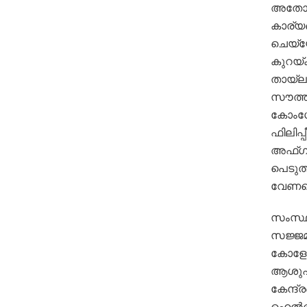
അതോറിറ
കാര്യങ
ചെയ്യേ
കുറയ്ക
തായ്‌ല
സൗത്ത്
കോംഗോ
ഫിലിപ്
അഫ്ഗാന
പെടുത
വേണമെന
സംസ്ഥ
സജ്ജമാ
കോളേജ
ആശുപത
കേന്ദ്
ഹെല്‍ത