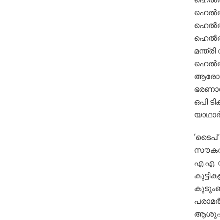
ഹെല്‍ത
ഹെല്‍ത
ഹെല്‍ത
മന്ത്ര
ഹെല്‍ത
ആരോഗ്
ഭരണാന
ഒപി ടി
യാഥാര്
‘ടൈപ് 
സൗകര്യ
എ.എ. റ
കുട്ടി
കുടും
പരാമര
ആശുപത