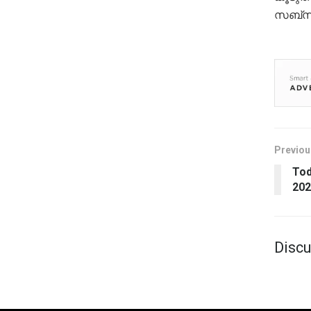
സബ്‌സ
Previou
Tod
202
Discu