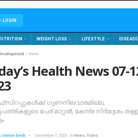
- LOGIN
UTRITION
WEIGHT LOSS
LIFESTYLE
DISEASE
Uncategorized
News
day’s Health News 07-1
23
്‌സിറപ്പുകള്‍ക്ക് ഗുണനിലവാരമില്ല,
്രികളുടെ പേര് മാറ്റല്‍, കേന്ദ്ര നിര്‍ദ്ദേശം തള്ള
ം
y
Online Desk
December 7, 2023
in
News
,
Video