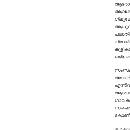
ആരോഗ്യ
ആവശ്യപ
ഗ്ലൂക്
ആധുനി
പദ്ധത
പ്രവര്
കുട്ടി
ലഭ്യമാ
സംസ്ഥാ
അവാര്
എന്നിവ
ആശാധാര
ഗാവ്കണ
സംഘടിപ്
കോണ്‍ക
കൂടുതല