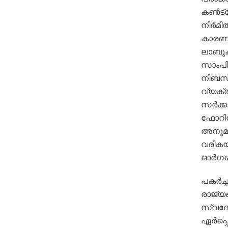
കണ്‍ട്
നിര്‍മ
കാരണമാ
ലാബുക
സാംപിള
നിബന്
വ്യക്ത
സര്‍ക്
ഫോറിന്
അനുമതി
വരികയാ
ഓര്‍ഗ
പകര്‍ച
രാജ്യങ
സ്വദേ
ഏര്‍പ്