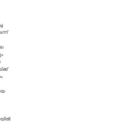
്ച
ന്ന്
ലെ
ും
‍
ക്ക്
ം
ായ
യില്‍