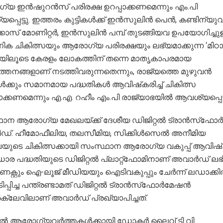
 ഇന്‍ഷുറന്‍സ് പരിരക്ഷ ഉറപ്പാക്കണമെന്നും എം.പി
്പെട്ടു. ഇത്തരം കുട്ടികള്‍ക്ക് ഇന്‍സുലിന്‍ പെന്‍, കണ്ടിന്യു
കോസ് മോണിറ്റര്‍, ഇന്‍സുലിന്‍ പമ്പ് തുടങ്ങിയവ ഉപയോഗിച്ചുള
ക ചികിത്സയും ആരോഗ്യ പരിരക്ഷയും ലഭ്യമാക്കുന്ന ‘മിഠാ
ിയിലൂടെ കേരളം ലോകത്തിന് തന്നെ മാതൃകാപരമായ
‍ത്തനങ്ങളാണ് നടത്തിവരുന്നതെന്നും, രാജ്യത്തെ മുഴുവന്‍
കള്‍ക്കും സമാനമായ പദ്ധതികള്‍ ആവിഷ്‌കരിച്ച് ചികിത്സ
ക്കണമെന്നും എ.എ. റഹീം എം.പി രാജ്യാഭയില്‍ ആവശ്യപ്പെട്ട
ന ആരോഗ്യ മേഖലയ്ക്ക് ദേശീയ ഡിജിറ്റല്‍ ട്രാന്‍സ്‌ഫോര്
‍ഡ്. ഹീമോഫീലിയ, തലസീമിയ, സിക്കിള്‍സെല്‍ അനീമിയ
യുടെ ചികിത്സക്കായി സംസ്ഥാന ആരോഗ്യ വകുപ്പ് ആവിഷ്‌ക്
 പദ്ധതിയുടെ ഡിജിറ്റല്‍ പ്ലാറ്റ്‌ഫോമിനാണ് അവാര്‍ഡ് ലഭിച
ക്റ്റും ഐ-ലൂജ് മീഡിയയും ഐടിവകുപ്പും ചേര്‍ന്ന് ലഡാക്കില്‍
പിച്ച പന്ത്രണ്ടാമത് ഡിജിറ്റല്‍ ട്രാന്‍സ്‌ഫോര്‍മേഷന്‍
്ലേവിലാണ് അവാര്‍ഡ് പ്രഖ്യാപിച്ചത്.
്‍ ആരോഗ്യവര്‍ത്തകള്‍ക്കായി ഡോക്ടര്‍ ലൈവ് ടി വി