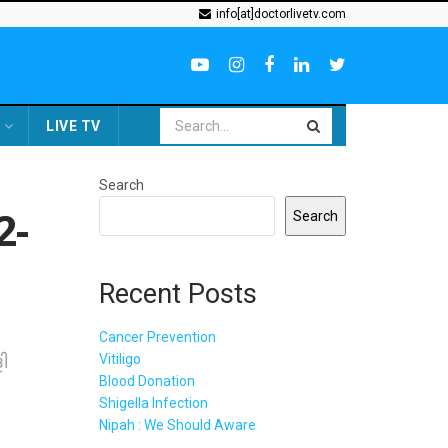
info[at]doctorlivetv.com
LIVE TV
Search
2-
Search
Recent Posts
Cancer Prevention
ി
Vitiligo
Blood Donation
Shigella Infection
Nipah : We Should Aware