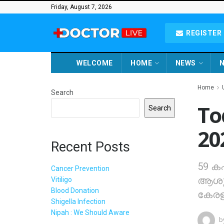
Friday, August 7, 2026
REGISTER 
WELCOME
HOME
NEWS
N
Home
Search
To
Search
20
Recent Posts
59 കഫ
Cancer Prevention
ആശുപത
Vitiligo
Blood Donation
കേരള
Shigella Infection
Nipah : We Should Aware
b