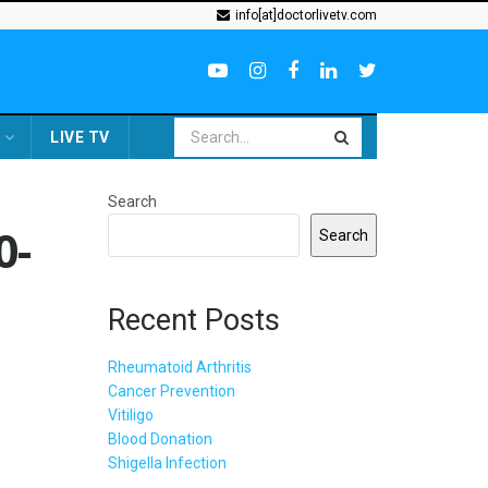
info[at]doctorlivetv.com
LIVE TV
Search
0-
Search
Recent Posts
Rheumatoid Arthritis
Cancer Prevention
Vitiligo
Blood Donation
Shigella Infection