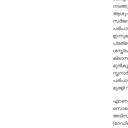
നടത്തു
ആശുപത
സര്‍ജന
പരിപാട
ഇന്നുമ
പ്രത്
ശസ്ത്ര
ക്ലാസു
മുന്‍ക
സ്തനാ
പരിപാട
മുരളി 
എറണാക
സൊസൈറ
അടിസ്ഥ
(റേഡി