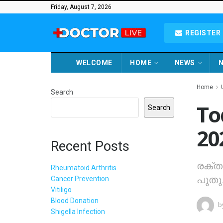
Friday, August 7, 2026
REGISTER 
WELCOME
HOME
NEWS
N
Home
Search
To
Search
20
Recent Posts
രക്ത
Rheumatoid Arthritis
പുതുച
Cancer Prevention
Vitiligo
Blood Donation
b
Shigella Infection