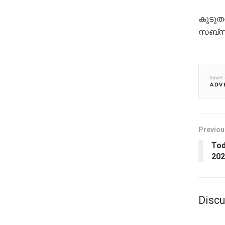
കൂടുതല
സബ്‌സ
Previou
Tod
202
Discu