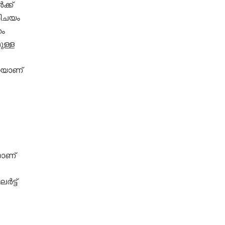
ക്ക്
രിചയം
തം
ുള്ള
രെയാണ്
നാണ്
ട്ട്