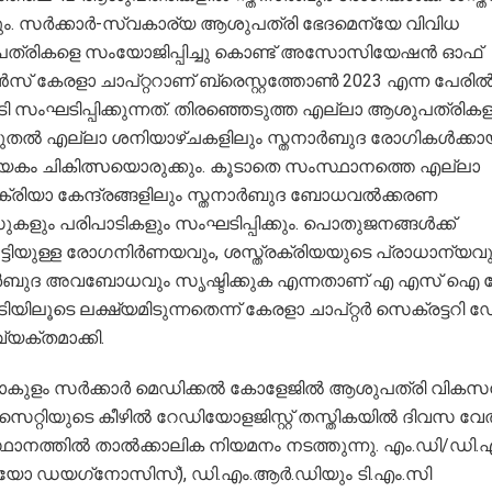
ം. സര്‍ക്കാര്‍-സ്വകാര്യ ആശുപത്രി ഭേദമെന്യേ വിവിധ
്രികളെ സംയോജിപ്പിച്ചു കൊണ്ട് അസോസിയേഷന്‍ ഓഫ്
്‍സ് കേരളാ ചാപ്റ്ററാണ് ബ്രെസ്റ്റത്തോണ്‍ 2023 എന്ന പേരില്
ി സംഘടിപ്പിക്കുന്നത്. തിരഞ്ഞെടുത്ത എല്ലാ ആശുപത്രികള
ുതല്‍ എല്ലാ ശനിയാഴ്ചകളിലും സ്തനാര്‍ബുദ രോഗികള്‍ക്കാ
യേകം ചികിത്സയൊരുക്കും. കൂടാതെ സംസ്ഥാനത്തെ എല്ലാ
ക്രിയാ കേന്ദ്രങ്ങളിലും സ്തനാര്‍ബുദ ബോധവല്‍ക്കരണ
കളും പരിപാടികളും സംഘടിപ്പിക്കും. പൊതുജനങ്ങള്‍ക്ക്
ൂട്ടിയുള്ള രോഗനിര്‍ണയവും, ശസ്ത്രക്രിയയുടെ പ്രാധാന്യവു
ര്‍ബുദ അവബോധവും സൃഷ്ടിക്കുക എന്നതാണ് എ എസ് ഐ 
ിയിലൂടെ ലക്ഷ്യമിടുന്നതെന്ന് കേരളാ ചാപ്റ്റര്‍ സെക്രട്ടറി
വ്യക്തമാക്കി.
ുളം സര്‍ക്കാര്‍ മെഡിക്കല്‍ കോളേജില്‍ ആശുപത്രി വിക
്റിയുടെ കീഴില്‍ റേഡിയോളജിസ്റ്റ് തസ്തികയില്‍ ദിവസ വ
ാനത്തില്‍ താല്‍ക്കാലിക നിയമനം നടത്തുന്നു. എം.ഡി/ഡി.എ
യോ ഡയഗ്‌നോസിസ്), ഡി.എം.ആര്‍.ഡിയും ടി.എം.സി