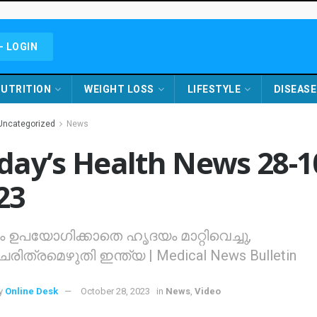
- LOGIN
UTRITION
WEIGHT LOSS
LIFESTYLE
DISEASE
Uncategorized
News
day’s Health News 28-1
23
ം ഉപയോഗിക്കാതെ ഹൃദയം മാറ്റിവെച്ചു,
രിത്രമെഴുതി ഇന്ത്യ | Medical News Bulletin
y
Online Desk
October 28, 2023
in
News
,
Video