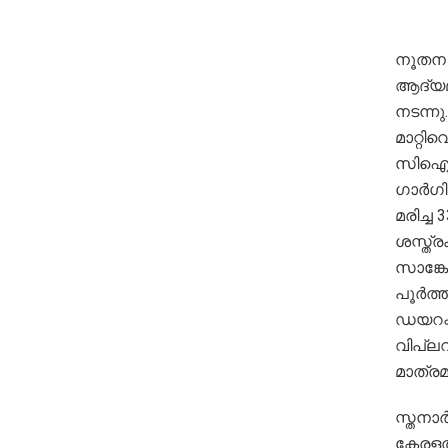
നൂതന 
ആദ്യമ
നടന്നു
മാറ്റി
സിഐഎം
ഗാര്‍ഗ
മരിച്ച
ശസ്ത്ര
സാങ്ക
പൂര്‍ത്
ഡയറക്ട
വിപ്ലവ
മാത്രമ
സ്തനാ
കേരളത്