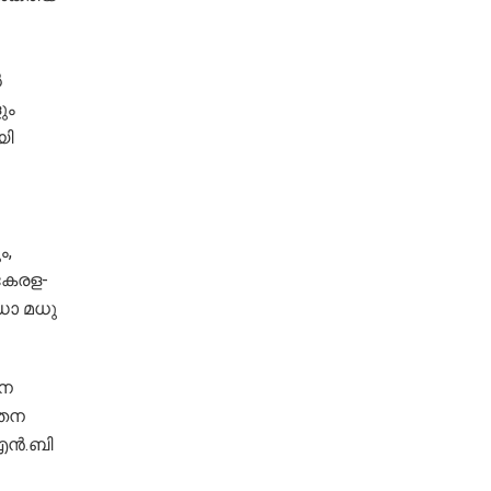
‍
ും
യി
ം,
കേരള-
 ഡോ മധു
സന
േതന
ന്‍.ബി