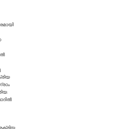
കരമായി
ോ
്‍
ച
്രിയ
ഗ്രാം
രിയ.
ദില്‍
്രക്രിയ