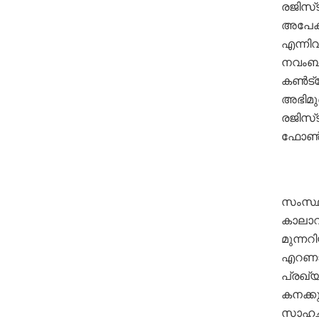
രജിസ്‌
അപേക്ഷ
എന്നിവ 
നവംബര്
കണ്‍ട്
അഭിമുഖ
രജിസ്‌ട
ഫോണ്‍
സംസ്ഥാ
കാലാവസ
മുന്നറി
എറണാകു
പ്രഖ്യാ
കനക്കുമ
സാഹചര