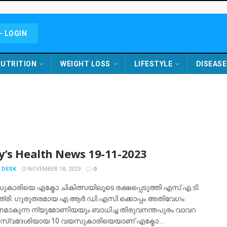
- LOGIN
UTRITION
WEIGHT LOSS
LIFESTYLE
DISEASE
y’s Health News 19-11-2023
 DESK
NOVEMBER 18, 2023
0
കാരിയെ എക്മോ ചികിത്സയിലൂടെ രക്ഷപ്പെടുത്തി എസ്.എ.ടി.
രി. ഗുരുതരമായ എ.ആർ.ഡി.എസി.ക്കൊപ്പം അതിവേഗം
ണമാകുന്ന ന്യുമോണിയയും ബാധിച്ച തിരുവനന്തപുരം വാവറ
 സ്വദേശിയായ 10 വയസുകാരിയെയാണ് എക്മോ ...