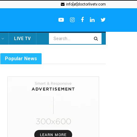
info[at]doctorlivetv.com
LIVE TV
Popular News