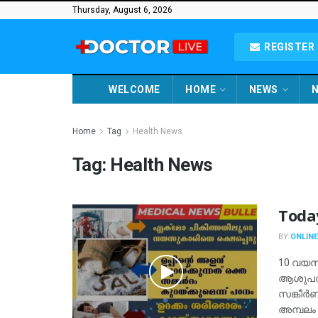
Thursday, August 6, 2026
REGISTER 
WELCOME
HOME
NEWS
N
Home
Tag
Health News
Tag:
Health News
Toda
BY
ONLINE
10 വയസു
ആശുപത്
സങ്കീർ
അമ്പലം