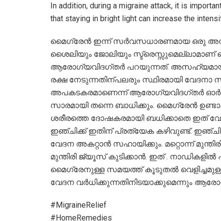
In addition, during a migraine attack, it is importa
that staying in bright light can increase the intensi
മൈഗ്രേൻ ഇന്ന് സർവസധാരണമായ ഒരു അസുഖമ
ശൈലിയും ജോലിയും സ്ട്രെസ്സുമെല്ലാമാണ്
ആരോഗ്യവിദഗ്തർ പറയുന്നത്. അസഹ്യമായ വ
രക്ഷ നേടുന്നതിന്പലരും സ്ഥിരമായി വേദനാ 
അപകടകരമാണെന്ന് ആരോഗ്യവിദഗ്തർ ഓർമ്മിപ്
സാരമായി തന്നെ ബാധിക്കും. മൈഗ്രേൻ ഉണ്ടാക
ശരീരത്തെ ദോഷകരമായി ബധിക്കാതെ ഇത് വേദ
ഇഞ്ചിക്ക് ഇതിന് പ്രത്യേക കഴിവുണ്ട്. ഇഞ്
വേദന അകറ്റാൻ സഹാ‍യിക്കും. മറ്റൊന്ന് മുന്ത
മുന്തിരി ജ്യൂസ് കുടിക്കാൻ. ഇത് . നാഡികളിൽ
മൈഗ്രേനുള്ള സമയത്ത്​ കൂടുതൽ വെളിച്ചമുള്ള 
വേദന വർധിക്കുന്നതിനിടയാക്കുമെന്നും ആരോഗ്
#MigraineRelief
#HomeRemedies