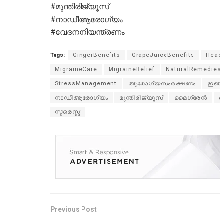
#മുന്തിരിജ്യൂസ്
#നാഡീആരോഗ്യം
#വേദനനിയന്ത്രണം
Tags:
GingerBenefits
GrapeJuiceBenefits
Hea
MigraineCare
MigraineRelief
NaturalRemedie
StressManagement
ആരോഗ്യസംരക്ഷണം
ഇഞ
നാഡീആരോഗ്യം
മുന്തിരിജ്യൂസ്
മൈഗ്രേൻ
സ്ട്രെസ്സ്
Previous Post