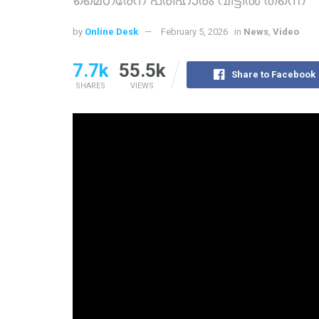
by
Online Desk
February 5, 2026
in
News
,
Video
7.7k
55.5k
Share to Facebook
SHARES
VIEWS