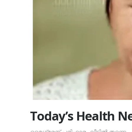
Today’s Health N
മൈഗ്രേന് പരിഹാരം വീട്ടിൽ തന്നെ