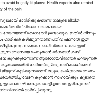
nt to avoid brightly lit places. Health experts also remind
ty of the pain.
ായി മാറിരിക്കുകയാണ്. നമ്മുടെ ജീവിത
 മൈഗ്രേനിന് പ്രധാന കാരണമായി
േദനയാണ് മൈഗ്രേൻ ഉണ്ടാക്കുക. ഇതിൽ നിന്നും
സംഹാരികൾ കഴിക്കുന്നതാണ് പതിവ്. എന്നാൽ ഇത്
പിക്കുന്നു . നമ്മുടെ നാഡീ വ്യവസ്ഥയെ ഇത്
്കുന്ന വേദനയെ ചെറുക്കാൻ മർഗങ്ങൾ ഉണ്ട്.
ന കുറക്കുമെന്നാണ് ആരോഗ്യവിദഗ്തർ പറയുന്നത്.
ചി കട്ടൻചായയിൽ ചേർത്ത്കുടിക്കുന്നത് മൈഗ്രൈൻ
ിരി ജ്യൂസ് കുടിക്കുന്നതാണ്. മധുരം ചേർക്കാതെ വേണം
 പ്രവർത്തിച്ച്‌ വേദന കുറക്കാൻ സഹായിക്കും. കൂടാതെ
ഇടങ്ങൾ ഒഴിവാക്കുക. വെളിച്ചത്തിൽ ഇരിക്കുന്നത്​
യവിദഗ്തർ ഓർമിപ്പിക്കുന്നു.