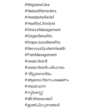
#MigraineCare
#NaturalRemedies
#HeadacheRelief
#HealthyLifestyle
#StressManagement
#GingerBenefits
#GrapeJuiceBenefits
#NervousSystemHealth
#PainManagement
#മൈഗ്രേൻ
#മൈഗ്രേൻപരിഹാരം
#വീട്ടുവൈദ്യം
#ആരോഗ്യസംരക്ഷണം
#തലവേദന
#സ്ട്രെസ്സ്
#ജീവിതശൈലി
#ഇഞ്ചിഗുണങ്ങൾ