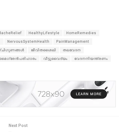
dacheRelief
HealthyLifestyle
HomeRemedies
s
NervousSystemHealth
PainManagement
്ചിഗുണങ്ങൾ
ജീവിതശൈലി
തലവേദന
മൈഗ്രേൻപരിഹാരം
വീട്ടുവൈദ്യം
വേദനനിയന്ത്രണം
Next Post