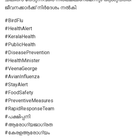
ജീവനക്കാർക്ക് നിർദേശം നൽകി.
#BirdFlu
#HealthAlert
#KeralaHealth
#PublicHealth
#DiseasePrevention
#HealthMinister
#VeenaGeorge
#AvianInfluenza
#StayAlert
#FoodSafety
#PreventiveMeasures
#RapidResponseTeam
#പക്ഷിപ്പനി
#ആരോഗ്യജാഗ്രത
#കേരളആരോഗ്യം