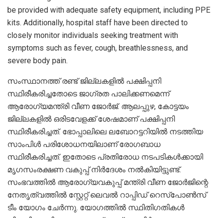
be provided with adequate safety equipment, including PPE
kits. Additionally, hospital staff have been directed to
closely monitor individuals seeking treatment with
symptoms such as fever, cough, breathlessness, and
severe body pain.
സംസ്ഥാനത്ത് രണ്ട് ജില്ലകളിൽ പക്ഷിപ്പനി
സ്ഥിരീകരിച്ചതോടെ ജാഗ്രത പാലിക്കണമെന്ന്
ആരോഗ്യമന്ത്രി വീണ ജോർജ്. ആലപ്പുഴ, കോട്ടയം
ജില്ലകളിൽ ഒരിടവേളക്ക് ശേഷമാണ് പക്ഷിപ്പനി
സ്ഥിരീകരിച്ചത്. ഭോപ്പാലിലെ ലബോറട്ടറിയിൽ നടത്തിയ
സാംപിൾ പരിശോധനയിലാണ് രോഗബാധ
സ്ഥിരീകരിച്ചത്. ഇതോടെ പ്രതിരോധ നടപടികൾക്കായി
മൃഗസംരക്ഷണ വകുപ്പ് നിർദേശം നൽകിയിട്ടുണ്ട്.
സംഭവത്തിൽ ആരോഗ്യവകുപ്പ് മന്ത്രി വീണ ജോർജിന്റെ
നേതൃത്വത്തിൽ സ്റ്റേറ്റ് ലെവൽ റാപ്പിഡ് റെസ്‌പോൺസ്
ടീം യോഗം ചേർന്നു. യോഗത്തിൽ സ്ഥിതിഗതികൾ