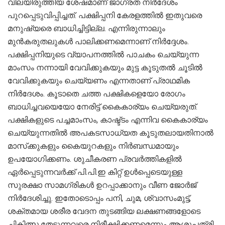
വിലയിരുത്തിയ ശേഷമാണ് ജാഗ്രത നിർദേശം
പുറപ്പെടുവിപ്പിച്ചത്. പക്ഷിപ്പനി കേരളത്തിൽ ഇതുവരെ
മനുഷ്യരെ ബാധിച്ചിട്ടില്ല. എന്നിരുന്നാലും
മുൻകരുതലുകൾ പാലിക്കണമെന്നാണ് നിർദ്ദേശം.
പക്ഷിപ്പനിയുടെ വ്യാപനത്തിൽ പാചകം ചെയ്യുന്ന
മാംസം നന്നായി വേവിക്കുകയും മുട്ട കൂടുതൽ ചൂടിൽ
വേവിക്കുകയും ചെയ്യണം എന്നതാണ് പ്രാഥമിക
നിർദേശം. കൂടാതെ ചത്ത പക്ഷികളെയോ രോഗം
ബാധിച്ചവയെയോ നേരിട്ട് കൈകാര്യം ചെയ്യരുത്.
പക്ഷികളുടെ പച്ചമാംസം, കാഷ്ട്ടം എന്നിവ കൈകാര്യം
ചെയ്യുന്നതിൽ അപകടസാധ്യത കൂടുതലായതിനാൽ
മാസ്‌ക്കുകളും കൈയുറകളും നിർബന്ധമായും
ഉപയോഗിക്കണം. ശുചീകരണ പ്രവർത്തികളിൽ
ഏർപ്പെടുന്നവർക്ക് പി.പി.ഇ കിറ്റ് ഉൾപ്പെടെയുള്ള
സുരക്ഷാ സാമഗ്രികൾ ഉറപ്പാക്കാനും വീണ ജോർജ്
നിർദേശിച്ചു. ഇതോടൊപ്പം പനി, ചുമ, ശ്വാസംമുട്ട്,
ശക്തമായ ശരീര വേദന തുടങ്ങിയ ലക്ഷണങ്ങളോടെ
ചികിത്സ തേടുന്നവരെ നിരീക്ഷിക്കണമെന്നും ആശുപത്രി