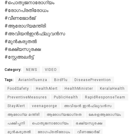
#പൊതുജനാരോഗ്യം
#രോഗപ്രതിരോധം
#വീണജോർജ്
#ആരോഗ്യമന്ത്രി
#അവിയൻഇൻഫ്ലുവൻസ
#മുൻകരുതൽ
#ഭക്ഷ്യസുരക്ഷ
#സ്റ്റേഅലർട്ട്
Category:
NEWS
VIDEO
Tags:
AvianInfluenza
BirdFlu
DiseasePrevention
FoodSafety
HealthAlert
HealthMinister
KeralaHealth
PreventiveMeasures
PublicHealth
RapidResponseTeam
StayAlert
veenageorge
അവിയൻ ഇൻഫ്ലുവൻസ
ആരോഗ്യ മന്ത്രി
ആരോഗ്യജാഗ്രത
കേരളആരോഗ്യം
പക്ഷിപ്പനി
പൊതുജനാരോഗ്യം
ഭക്ഷ്യസുരക്ഷ
മുൻകരുതൽ
രോഗപ്രതിരോധം
വീണജോർജ്