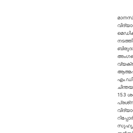
മാനസിക
വിദ്യ
മെഡിക
നടത്ത
ബിരുദാ
അംഗങ്
വ്യക്
ആത്മഹത
എം.ഡി
ചിന്തയ
15.3 ശ
പ്രശ്‌
വിദ്യാ
റിപ്പോ
സുഹൃത