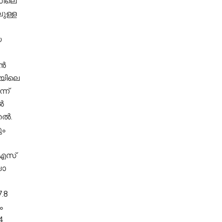
സിലെ
ുള്ള
യ
ാൻ
യയിലെ
്ന്
ൽ
തൽ.
ും
.എസ്
യാ
.8
ം
4