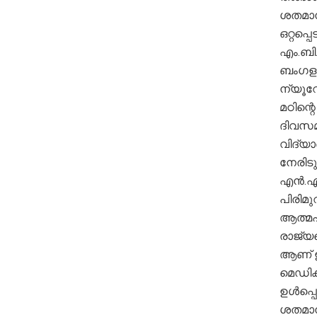
ശതമാന
ഒറ്റപ്പ
എം.ബി.
ബംഗളൂ
ന്യൂ
മഠിന്റ
ദിവസമ
വിദ്യാ
നേരിടു
എൻ.എം
പിരിമു
ആത്മഹ
രാജ്യ
ആണ് ഈ
മെഡിക്
ഉൾപ്പ
ശതമാന