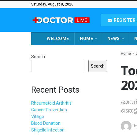
Saturday, August 8, 2026
REGISTER 
WELCOME
HOME
NEWS
N
Home
Search
To
Search
20
Recent Posts
മെഡി
Rheumatoid Arthritis
ഞെട്ട
Cancer Prevention
Vitiligo
Blood Donation
b
Shigella Infection