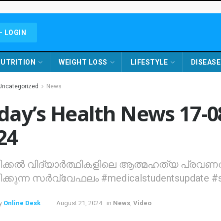
- LOGIN
UTRITION
WEIGHT LOSS
LIFESTYLE
DISEASE
Uncategorized
News
day’s Health News 17-0
24
ക്കൽ വിദ്യാർത്ഥികളിലെ ആത്മഹത്യ പ്രവണ
ിക്കുന്ന സർവ്വേഫലം #medicalstudentsupdate #
y
Online Desk
August 21, 2024
in
News
,
Video