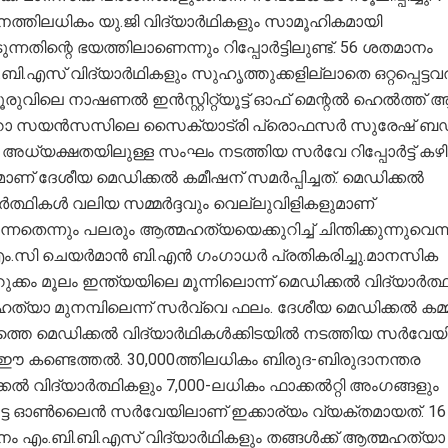
ത്തിലധികം യു.ജി വിദ്യാർഥികളും സാമൂഹികമായി
െടുന്നതിന്റെ ഭയത്തിലാണെന്നും റിപ്പോർട്ടിലുണ്ട്. 56 ശതമാനം
ബി.എസ് വിദ്യാർഥികളും സുഹൃത്തുക്കളില്ലാതെ ഒറ്റപ്പെട്ടവ
രുവിലെ നാഷണൽ ഇൻസ്റ്റിറ്റ്യൂട്ട് ഓഫ് മെന്റൽ ഹെൽത്ത്
റോ സയൻസസിലെ സൈക്യാട്രി പ്രൊഫസർ സുരേഷ് ബ
െ അധ്യക്ഷതയിലുള്ള സംഘം നടത്തിയ സർവേ റിപ്പോർട്ട് കഴ
ാണ് ദേശീയ മെഡിക്കൽ കമീഷന് സമർപ്പിച്ചത്. മെഡിക്കൽ
ർത്ഥികൾ വലിയ സമ്മർദ്ദവും വെല്ലുവിളികളുമാണ്
ന്നതെന്നും പലരും ആത്മഹത്യയെക്കുറിച്ച് ചിന്തിക്കുന്നുവെന്
.സി ചെയർമാൻ ബി.എൻ ഗംഗാധർ പ്രതികരിച്ചു.മാനസിക
റുക്കം മൂലം ഇന്ത്യയിലെ മൂന്നിലൊന്ന് മെഡിക്കൽ വിദ്യാർത്
ത്യാ മുനമ്പിലെന്ന് സർവ്വെ ഫലം. ദേശീയ മെഡിക്കൽ കമ
ത്തെ മെഡിക്കൽ വിദ്യാർഥികൾക്കിടയിൽ നടത്തിയ സർവേ
 കണ്ടെത്തൽ. 30,000ത്തിലധികം ബിരുദ-ബിരുദാനന്തര
കൽ വിദ്യാർത്ഥികളും 7,000-ലധികം ഫാക്കൽറ്റി അംഗങ്ങളും
െട്ട ഓൺലൈൻ സർവേയിലാണ് ഇക്കാര്യം വ്യക്തമായത്. 16
ം എം.ബി.ബി.എസ് വിദ്യാർഥികളും തങ്ങൾക്ക് ആത്മഹത്യാ