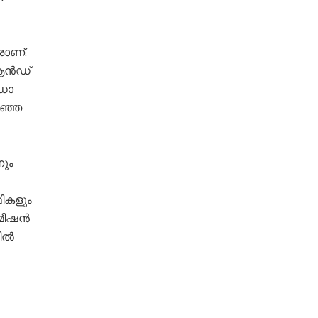
രാണ്.
 ആൻഡ്
ഡാ
ിഞ്ഞ
നും
ഥികളും
്മീഷൻ
യിൽ