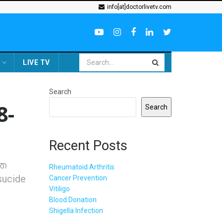
info[at]doctorlivetv.com
LIVE TV
Search
8-
Search
Recent Posts
ത
Rheumatoid Arthritis
sucide
Cancer Prevention
Vitiligo
Blood Donation
Shigella Infection