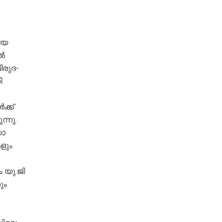
ീയ
ിൽ
രുദ-
ി
ക്ക്
്നു.
യാ
ളും
ം യു.ജി
ും