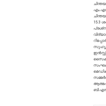
ചിന്തയ
എം.എസ
ചിന്തയ
15.3 ശ
പ്രശ്‌
വിദ്യാ
റിപ്പോ
സുഹൃത
ഇൻസ്റ
സൈക്യ
സംഘം 
മെഡിക്
സമ്മർദ
ആത്മഹത
ബി.എൻ