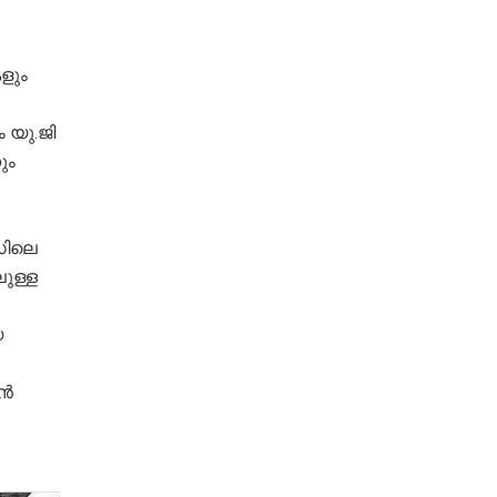
ളും
ം യു.ജി
ും
സിലെ
ുള്ള
യ
ാൻ