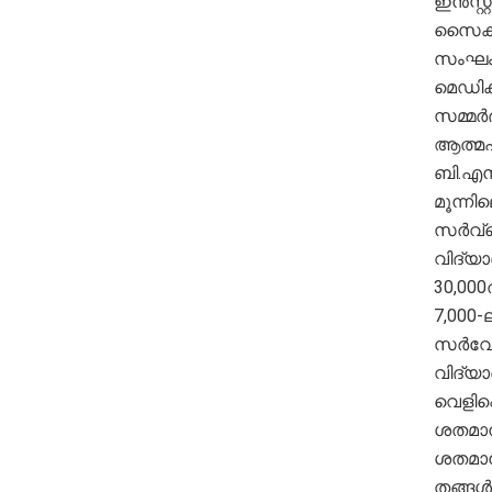
ഇൻസ്റ
സൈക്യ
സംഘം 
മെഡിക്
സമ്മർദ
ആത്മഹത
ബി.എൻ 
മൂന്നി
സർവ്വ
വിദ്യ
30,000
7,000
സർവേയ
വിദ്യാ
വെളിപ്
ശതമാനത
ശതമാനം
തങ്ങൾക