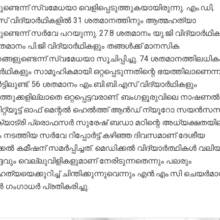
ുണ്ടെന്ന് സ്വമേധയാ വെളിപ്പെടുത്തുകയായിരുന്നു. എം.ഡി,
് വിദ്യാർഥികളിൽ 31 ശതമാനത്തിനും ആത്മഹത്യാ
ുണ്ടെന്ന് സർവേ പറയുന്നു. 27.8 ശതമാനം യു.ജി വിദ്യാർഥിക
തമാനം പി.ജി വിദ്യാർഥികളും തങ്ങൾക്ക് മാനസിക
നങ്ങളുണ്ടെന്ന് സ്വമേധയാ സൂചിപ്പിച്ചു. 74 ശതമാനത്തിലധിക
ർഥികളും സാമൂഹികമായി ഒറ്റപ്പെടുന്നതിന്റെ ഭയത്തിലാണെന്ന
ർട്ടിലുണ്ട്. 56 ശതമാനം എം.ബി.ബി.എസ് വിദ്യാർഥികളും
്തുക്കളില്ലാതെ ഒറ്റപ്പെട്ടവരാണ്. ബംഗളൂരുവിലെ നാഷണൽ
്റിറ്റ്യൂട്ട് ഓഫ് മെന്റൽ ഹെൽത്ത് ആൻഡ് ന്യൂറോ സയൻസ
ാട്രി പ്രൊഫസർ സുരേഷ് ബഡാ മഠിന്റെ അധ്യക്ഷതയില
നടത്തിയ സർവേ റിപ്പോർട്ട് കഴിഞ്ഞ ദിവസമാണ് ദേശീയ
കൽ കമീഷന് സമർപ്പിച്ചത്. മെഡിക്കൽ വിദ്യാർത്ഥികൾ വലി
്ദവും വെല്ലുവിളികളുമാണ് നേരിടുന്നതെന്നും പലരും
്യയെക്കുറിച്ച് ചിന്തിക്കുന്നുവെന്നും എൻ.എം.സി ചെയർമ
 ഗംഗാധർ പ്രതികരിച്ചു.