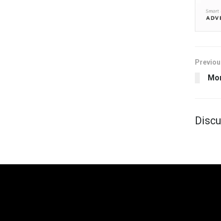
Previou
Mo
Discu