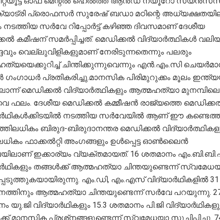
്റിറ്റ്യൂട്ട് ഓഫ് മെന്റൽ ഹെൽത്ത് ആൻഡ് ന്യൂറോ സയൻസ
ാട്രി പ്രൊഫസർ സുരേഷ് ബഡാ മഠിന്റെ അധ്യക്ഷതയില
നടത്തിയ സർവേ റിപ്പോർട്ട് കഴിഞ്ഞ ദിവസമാണ് ദേശീയ
കൽ കമീഷന് സമർപ്പിച്ചത്. മെഡിക്കൽ വിദ്യാർത്ഥികൾ വലി
്ദവും വെല്ലുവിളികളുമാണ് നേരിടുന്നതെന്നും പലരും
്യയെക്കുറിച്ച് ചിന്തിക്കുന്നുവെന്നും എൻ.എം.സി ചെയർമ
ഗംഗാധർ പ്രതികരിച്ചു.മാനസിക പിരിമുറുക്കം മൂലം ഇന്ത്
ലൊന്ന് മെഡിക്കൽ വിദ്യാർത്ഥികളും ആത്മഹത്യാ മുനമ്പിലെന
െ ഫലം. ദേശീയ മെഡിക്കൽ കമ്മീഷൻ രാജ്യത്തെ മെഡിക്ക
ാർഥികൾക്കിടയിൽ നടത്തിയ സർവേയിൽ ആണ് ഈ കണ്ടെത്
ത്തിലധികം ബിരുദ-ബിരുദാനന്തര മെഡിക്കൽ വിദ്യാർത്ഥികള
-ലധികം ഫാക്കൽറ്റി അംഗങ്ങളും ഉൾപ്പെട്ട ഓൺലൈൻ
ിലാണ് ഇക്കാര്യം വ്യക്തമായത്. 16 ശതമാനം എം.ബി.ബി
ർഥികളും തങ്ങൾക്ക് ആത്മഹത്യാ ചിന്തയുണ്ടെന്ന് സ്വമേധ
പെടുത്തുകയായിരുന്നു. എം.ഡി, എം.എസ് വിദ്യാർഥികളിൽ 31
്തിനും ആത്മഹത്യാ ചിന്തയുണ്ടെന്ന് സർവേ പറയുന്നു. 27
 യു.ജി വിദ്യാർഥികളും 15.3 ശതമാനം പി.ജി വിദ്യാർഥികളു
്ക് മാനസിക പ്രശ്‌നങ്ങളുണ്ടെന്ന് സ്വമേധയാ സൂചിപ്പിച്ചു. 7