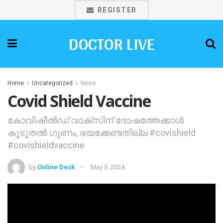
REGISTER
DOCTOR LIVE
Home
Uncategorized
News
Covid Shield Vaccine
കോവിഷീല്‍ഡ് വാക്‌സിന് ദോഷത്തേക്കാള്‍
കൂടുതല്‍ ഗുണം, ഭയക്കേണ്ടതില്ല #covishield
#covishieldvaccine
by
Online Desk
May 3, 2024