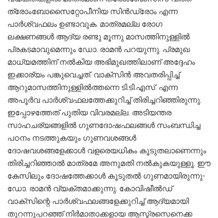
ത്രോംബോസൈറ്റോപീനിയ സിൻഡ്രോം എന്ന
പാർശ്വഫലം ഉണ്ടാവുക. മാത്രമല്ല രോഗ
ലക്ഷണങ്ങൾ ആദ്യ രണ്ടു മൂന്നു മാസത്തിനുള്ളിൽ
പ്രകടമാവുമെന്നും ഡോ. രാമൻ പറയുന്നു. പ്രമുഖ
മാധ്യമത്തിന് നൽകിയ അഭിമുഖത്തിലാണ് അദ്ദേഹം
ഇക്കാര്യം പങ്കുവെച്ചത്. വാക്സിൻ അവതരിപ്പിച്ച്
ആറുമാസത്തിനുള്ളിൽത്തന്നെ ടി.ടി.എസ്. എന്ന
അപൂർവ പാർശ്വഫലത്തേക്കുറിച്ച് തിരിച്ചറിഞ്ഞിരുന്നു.
ഇപ്പോഴത്തേത് പുതിയ വിവരമല്ല. അടിയന്തര
സാഹചര്യങ്ങളിൽ ​ഗുണദോഷഫലങ്ങൾ സംബന്ധിച്ച
പഠനം നടത്തുകയും ​ഗുണവശങ്ങൾ‌
ദോഷവശങ്ങളേക്കാൾ വളരെയധികം കൂടുതലാണെന്നും
തിരിച്ചറിഞ്ഞാൽ മാത്രമേ അനുമതി നൽകുകയുള്ളൂ. ഈ
കേസിലും ​ദോഷത്തേക്കാൾ കൂടുതൽ​ ​ഗുണമായിരുന്നു-
ഡോ. രാമൻ വ്യക്തമാക്കുന്നു. കോവിഷീൽഡ്
വാക്സിന്റെ പാർശ്വഫലങ്ങളേക്കുറിച്ച് ആദ്യമായി
തുറന്നുപറഞ്ഞ് നിർമാതാക്കളായ ആസ്ട്രസെനെക്ക