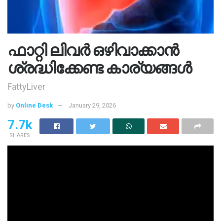
ഫാറ്റി ലിവർ ഒഴിവാക്കാൻ
ശ്രദ്ധിക്കേണ്ട കാര്യങ്ങൾ
FattyLiver
by
Online Desk
January 29, 2026
7.7k
SHARES