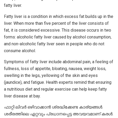
fatty liver.
Fatty liver is a condition in which excess fat builds up in the
liver. When more than five percent of the liver consists of
fat, it is considered excessive. This disease occurs in two
forms: alcoholic fatty liver caused by alcohol consumption,
and non-alcoholic fatty liver seen in people who do not
consume alcohol.
Symptoms of fatty liver include abdominal pain, a feeling of
fullness, loss of appetite, bloating, nausea, weight loss,
swelling in the legs, yellowing of the skin and eyes
(jaundice), and fatigue. Health experts remind that ensuring
a nutritious diet and regular exercise can help keep fatty
liver disease at bay.
ഫാറ്റി ലിവർ ഒഴിവാക്കാൻ ശ്രദ്ധിക്കേണ്ട കാര്യങ്ങൾ.
ശരീരത്തിലെ ഏറ്റവും പ്രധാനപ്പെട്ട അവയവമാണ് കരൾ.