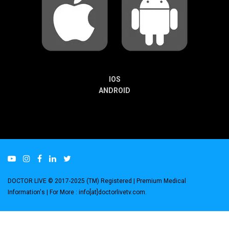
IOS
ANDROID
DOCTOR LIVE © 2017-2025 (TM) Registered
| Premium Medical
Information's |
For More : info[at]doctorlivetv.com
.