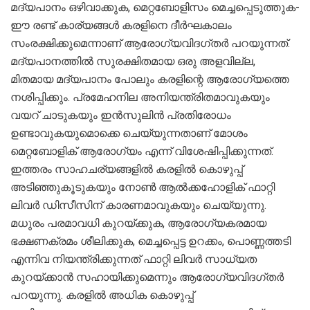
മദ്യപാനം ഒഴിവാക്കുക, മെറ്റബോളിസം മെച്ചപ്പെടുത്തുക-
ഈ രണ്ട് കാര്യങ്ങൾ കരളിനെ ദീർഘകാലം
സംരക്ഷിക്കുമെന്നാണ് ആരോഗ്യവിദഗ്തർ പറയുന്നത്.
മദ്യപാനത്തിൽ സുരക്ഷിതമായ ഒരു അളവില്ല,
മിതമായ മദ്യപാനം പോലും കരളിന്റെ ആരോ​ഗ്യത്തെ
നശിപ്പിക്കും. പ്രമേഹനില അനിയന്ത്രിതമാവുകയും
വയറ് ചാടുകയും ഇൻസുലിൻ പ്രതിരോധം
ഉണ്ടാവുകയുമാെക്കെ ചെയ്യുന്നതാണ് മോശം
മെറ്റബോളിക് ആരോ​ഗ്യം എന്ന് വിശേഷിപ്പിക്കുന്നത്.
ഇത്തരം സാഹചര്യങ്ങളിൽ കരളിൽ കൊഴുപ്പ്
അടിഞ്ഞുകൂടുകയും നോൺ ആൽക്കഹോളിക് ഫാറ്റി
ലിവർ ഡിസീസിന് കാരണമാവുകയും ചെയ്യുന്നു.
മധുരം പരമാവധി കുറയ്ക്കുക, ആരോ​ഗ്യകരമായ
ഭക്ഷണക്രമം ശീലിക്കുക, മെച്ചപ്പെട്ട ഉറക്കം, പൊണ്ണത്തടി
എന്നിവ നിയന്ത്രിക്കുന്നത് ഫാറ്റി ലിവർ സാധ്യത
കുറയ്ക്കാൻ സഹായിക്കുമെന്നും ആരോഗ്യവിദഗ്തർ
പറയുന്നു. കരളിൽ അധിക കൊഴുപ്പ്