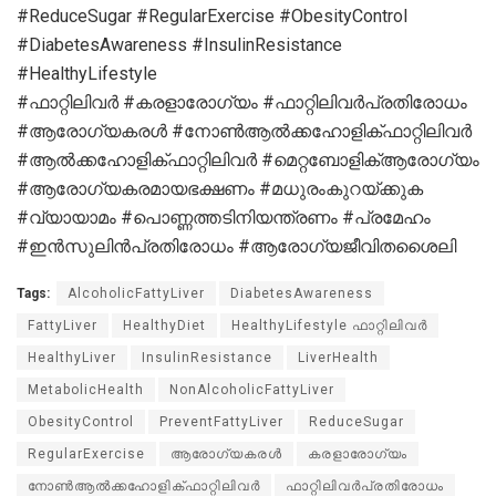
#ReduceSugar #RegularExercise #ObesityControl
#DiabetesAwareness #InsulinResistance
#HealthyLifestyle
#ഫാറ്റിലിവർ #കരളാരോഗ്യം #ഫാറ്റിലിവർപ്രതിരോധം
#ആരോഗ്യകരൾ #നോൺആൽക്കഹോളിക്ഫാറ്റിലിവർ
#ആൽക്കഹോളിക്ഫാറ്റിലിവർ #മെറ്റബോളിക്ആരോഗ്യം
#ആരോഗ്യകരമായഭക്ഷണം #മധുരംകുറയ്ക്കുക
#വ്യായാമം #പൊണ്ണത്തടിനിയന്ത്രണം #പ്രമേഹം
#ഇൻസുലിൻപ്രതിരോധം #ആരോഗ്യജീവിതശൈലി
Tags:
AlcoholicFattyLiver
DiabetesAwareness
FattyLiver
HealthyDiet
HealthyLifestyle ഫാറ്റിലിവർ
HealthyLiver
InsulinResistance
LiverHealth
MetabolicHealth
NonAlcoholicFattyLiver
ObesityControl
PreventFattyLiver
ReduceSugar
RegularExercise
ആരോഗ്യകരൾ
കരളാരോഗ്യം
നോൺആൽക്കഹോളിക്ഫാറ്റിലിവർ
ഫാറ്റിലിവർപ്രതിരോധം