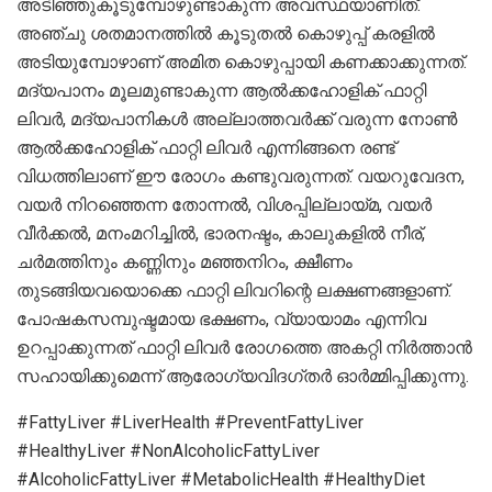
അടിഞ്ഞുകൂടുമ്പോഴുണ്ടാകുന്ന അവസ്ഥയാണിത്.
അഞ്ചു ശതമാനത്തിൽ കൂടുതൽ കൊഴുപ്പ് കരളിൽ
അടിയുമ്പോഴാണ് അമിത കൊഴുപ്പായി കണക്കാക്കുന്നത്.
മദ്യപാനം മൂലമുണ്ടാകുന്ന ആൽക്കഹോളിക് ഫാറ്റി
ലിവർ, മദ്യപാനികൾ അല്ലാത്തവർക്ക് വരുന്ന നോൺ
ആൽക്കഹോളിക് ഫാറ്റി ലിവർ എന്നിങ്ങനെ രണ്ട്
വിധത്തിലാണ് ഈ രോ​ഗം കണ്ടുവരുന്നത്. വയറുവേദന,
‌വയർ നിറഞ്ഞെന്ന തോന്നൽ, വിശപ്പില്ലായ്മ, വയർ
വീർക്കൽ, മനംമറിച്ചിൽ, ഭാരനഷ്ടം, കാലുകളിൽ നീര്,
ചർമത്തിനും കണ്ണിനും മഞ്ഞനിറം, ക്ഷീണം
തുടങ്ങിയവയൊക്കെ ഫാറ്റി ലിവറിന്റെ ലക്ഷണങ്ങളാണ്.
പോഷകസമ്പുഷ്ടമായ ഭക്ഷണം, വ്യായാമം എന്നിവ
ഉറപ്പാക്കുന്നത് ഫാറ്റി ലിവർ രോഗത്തെ അകറ്റി നിർത്താൻ
സഹായിക്കുമെന്ന് ആരോഗ്യവിദഗ്തർ ഓർമ്മിപ്പിക്കുന്നു.
#FattyLiver #LiverHealth #PreventFattyLiver
#HealthyLiver #NonAlcoholicFattyLiver
#AlcoholicFattyLiver #MetabolicHealth #HealthyDiet