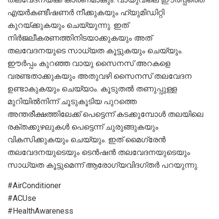
എയർകണ്ടീഷണർ നീക്കുകയും ഹ്യുമിഡിറ്റി
കുറയ്ക്കുകയും ചെയ്യുന്നു. ഇത്
നിർജലീകരണത്തിനിടയാക്കുകയും അത്
തലവേദനയുടെ സാധ്യത കൂട്ടുകയും ചെയ്യും.
ഈർപ്പം കുറഞ്ഞ വായു സൈനസ് അറകളെ
വരണ്ടതാക്കുകയും അതുവഴി സൈനസ് തലവേദന
ഉണ്ടാകുകയും ചെയ്യാം. കൂടുതൽ തണുപ്പുള്ള
മുറിയിൽനിന്ന് ചൂടുകൂടിയ പുറത്തെ
അന്തരീക്ഷത്തിലേക്ക് പെട്ടെന്ന് കടക്കുമ്പോൾ തലയിലെ
രക്തക്കുഴലുകൾ പെട്ടെന്ന് ചുരുങ്ങുകയും
വികസിക്കുകയും ചെയ്യും. ഇത് മൈഗ്രേൻ
തലവേദനയുടെയും ടെൻഷൻ തലവേദനയുടെയും
സാധ്യത കൂട്ടുമെന്ന് ആരോഗ്യവിദഗ്തർ പറയുന്നു.
#AirConditioner
#ACUse
#HealthAwareness