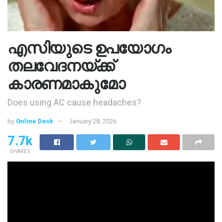
എസിയുടെ ഉപയോ​ഗം
തലവേദനയ്ക്ക്
കാരണമാകുമോ
Does using AC cause headaches?
by
Online Desk
January 28, 2026
7.7k
SHARES