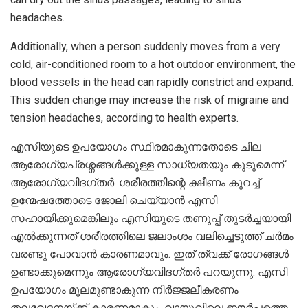
headaches.
Additionally, when a person suddenly moves from a very
cold, air-conditioned room to a hot outdoor environment, the
blood vessels in the head can rapidly constrict and expand.
This sudden change may increase the risk of migraine and
tension headaches, according to health experts.
എസിയുടെ ഉപയോ​ഗം സ്ഥിരമാകുന്നതോടെ ചില
ആരോ​ഗ്യപ്രശ്നങ്ങൾക്കുള്ള സാധ്യതയും കൂടുമെന്ന്
ആരോഗ്യവിദഗ്തർ. ശരീരത്തിന്റെ ക്ഷീണം കുറച്ച്
ഉന്മേഷത്തോടെ ജോലി ചെയ്യാൻ എസി
സഹായിക്കുമെങ്കിലും എസിയുടെ തണുപ്പ് തുടർച്ചയായി
എൽക്കുന്നത് ശരീരത്തിലെ ജലാംശം വലിച്ചെടുത്ത് ചർമം
വരണ്ടു പോവാൻ കാരണമാവും. ഇത് ത്വക്ക് രോഗങ്ങൾ
ഉണ്ടാക്കുമെന്നും ആരോഗ്യവിദഗ്തർ പറയുന്നു. എസി
ഉപയോഗം മൂലമുണ്ടാകുന്ന നിർജ്ജലീകരണം
തലവേദനയ്ക്ക് കാരണമാകും. വായുവിലെ ഈർപ്പത്തെ