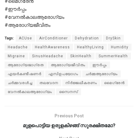
#മൈഗ്രേൻ
#ഈർപ്പം
#വേനൽകാലആരോഗ്യം
#ആരോഗ്യജീവിതം
Tags:
ACUse
AirConditioner
Dehydration
DrySkin
Headache
HealthAwareness
HealthyLiving
Humidity
Migraine
SinusHeadache
SkinHealth
SummerHealth
ആരോഗ്യജാഗ്രത
ആരോഗ്യജീവിതം
ഈർപ്പം
എയർകണ്ടീഷണർ
എസിഉപയോഗം
ചർമ്മആരോഗ്യം
ചർമ്മവരൾച്ച
തലവേദന
നിർജ്ജലീകരണം
മൈഗ്രേൻ
വേനൽകാലആരോഗ്യം
സൈനസ്
Previous Post
മുളപൊട്ടിയ ഉരുളകിഴങ്ങ് സുരക്ഷിതമോ?