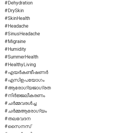
#Dehydration
#DrySkin
#SkinHealth
#Headache
#SinusHeadache
#Migraine
#Humidity
#SummerHealth
#HealthyLiving
#എയർകണ്ടീഷണർ
#എസിഉപയോഗം
#ആരോഗ്യജാഗ്രത
#നിർജ്ജലീകരണം
#ചർമ്മവരൾച്ച
#ചർമ്മആരോഗ്യം
#തലവേദന
#സൈനസ്