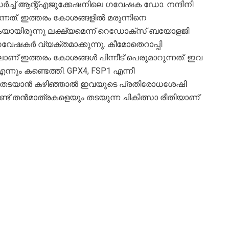
റിസർച്ച് ആന്റ്എജുക്കേഷനിലെ ഗവേഷക ഡോ. നന്ദിനി
ത്. ഇത്തരം കോശങ്ങളിൽ മരുന്നിനെ
കയായിരുന്നു ലക്ഷ്യമെന്ന് റെഡോക്‌സ് ബയോളജി
വേഷകർ വ്യക്തമാക്കുന്നു. കീമോതെറാപ്പി
ാണ് ഇത്തരം കോശങ്ങൾ പിന്നീട് പെരുമാറുന്നത്. ഇവ
്നും കണ്ടെത്തി. GPX4, FSP1 എന്നീ
െ തടയാൻ കഴിഞ്ഞാൽ ഇവയുടെ പ്രതിരോധശേഷി
ണ്ട് തൻമാത്രകളെയും തടയുന്ന ചികിത്സാ രീതിയാണ്