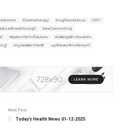
reatment
Chemotherapy
DrugResistance
FSP1
edicalBreakthrough
NewCancerDrug
al
ആരോഗ്യനവീകരണം
ഓങ്കോളജിഗവേഷണം
പ്പി
ടാറ്റമെമ്മോറിയൽ
പുതിയകാൻസർമരുന്ന്
Next Post
Today’s Health News 01-12-2025