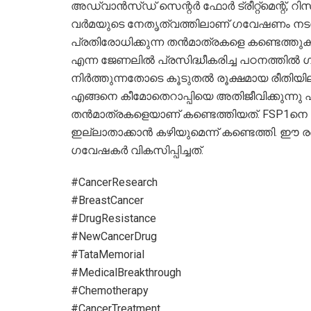
അഡ്വാൻസ്ഡ് സെന്റർ ഫോർ ട്രീറ്റ്‌മെന്റ്, 
വർമയുടെ നേതൃത്വത്തിലാണ് ഗവേഷണം നടന്ന
പ്രതിരോധിക്കുന്ന തൻമാത്രകളെ കണ്ടെത്തു
എന്ന ജേണലിൽ പ്രസിദ്ധീകരിച്ച പഠനത്തിൽ ഗ
നിർത്തുന്നതോടെ കൂടുതൽ രൂക്ഷമായ രീതിയില
എങ്ങനെ കീമോതെറാപ്പിയെ അതിജീവിക്കുന്നു എന
തൻമാത്രകളെയാണ് കണ്ടെത്തിയത്. FSP1ന
ഇല്ലാതാക്കാൻ കഴിയുമെന്ന് കണ്ടെത്തി. ഈ ര
ഗവേഷകർ വികസിപ്പിച്ചത്.
#CancerResearch
#BreastCancer
#DrugResistance
#NewCancerDrug
#TataMemorial
#MedicalBreakthrough
#Chemotherapy
#CancerTreatment