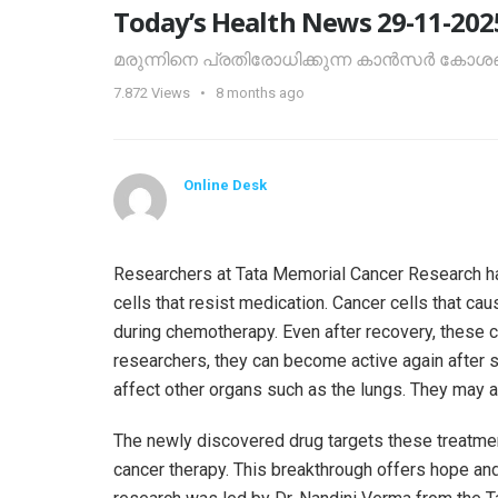
Today’s Health News 29-11-202
മരുന്നിനെ പ്രതിരോധിക്കുന്ന കാൻസർ കോശങ്ങള
7.872
Views
8 months ago
Online Desk
Researchers at Tata Memorial Cancer Research h
cells that resist medication. Cancer cells that c
during chemotherapy. Even after recovery, these c
researchers, they can become active again after s
affect other organs such as the lungs. They may 
The newly discovered drug targets these treatmen
cancer therapy. This breakthrough offers hope and 