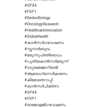
#GPX4
#FSP1
#RedoxBiology
#OncologyResearch
#HealthcareInnovation
#GlobalHealth
#കാൻസർഗവേഷണം
#സ്തനാർബുദം
#മരുന്നുപ്രതിരോധം
#പുതിയകാൻസർമരുന്ന്
#ടാറ്റമെമ്മോറിയൽ
#ആരോഗ്യനവീകരണം
#കീമോതെറാപ്പി
#കാൻസർചികിത്സ
#GPX4
#FSP1
#ഓങ്കോളജിഗവേഷണം