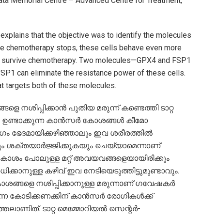
Tata Memorial Centre – Advanced Centre for Treatment,
 explains that the objective was to identify the molecules
Once chemotherapy stops, these cells behave even more
ls survive chemotherapy. Two molecules—GPX4 and FSP1
FSP1 can eliminate the resistance power of these cells.
t targets both of these molecules.
 നശിപ്പിക്കാൻ പുതിയ മരുന്ന് കണ്ടെത്തി ടാറ്റ
ം ഉണ്ടാക്കുന്ന കാൻസർ കോശങ്ങൾ കീമോ
ഗം ഭേദമായിക്കഴിഞ്ഞാലും ഇവ ശരീരത്തിൽ
ടും ശക്തയാർജ്ജിക്കുകയും ചെയ്യാമെന്നാണ്
ശം പോലുള്ള മറ്റ് അവയവങ്ങളെയായിരിക്കും
ക്കാനുള്ള കഴിവ് ഇവ നേടിയെടുത്തിട്ടുമുണ്ടാവും.
കോശങ്ങളെ നശിപ്പിക്കാനുള്ള മരുന്നാണ് ഗവേഷകർ
്നെ കോടിക്കണക്കിന് കാൻസർ രോഗികൾക്ക്
ലാണിത്. ടാറ്റ മെമ്മോറിയൽ സെന്റർ-