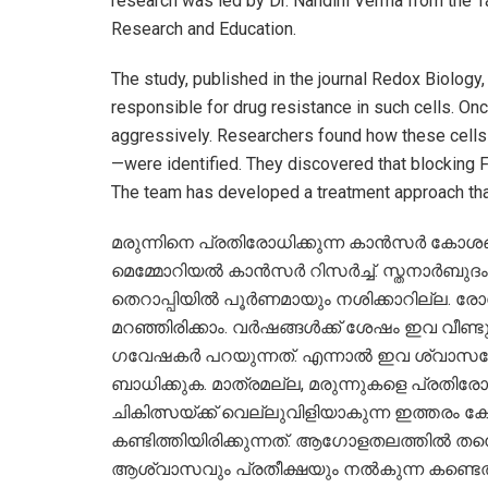
research was led by Dr. Nandini Verma from the 
Research and Education.
The study, published in the journal Redox Biology,
responsible for drug resistance in such cells. 
aggressively. Researchers found how these cel
—were identified. They discovered that blocking 
The team has developed a treatment approach tha
മരുന്നിനെ പ്രതിരോധിക്കുന്ന കാൻസർ കോശങ്ങളെ
മെമ്മോറിയൽ കാൻസർ റിസർച്ച്. സ്തനാർബുദ
തെറാപ്പിയിൽ പൂർണമായും നശിക്കാറില്ല. രോ
മറഞ്ഞിരിക്കാം. വർഷങ്ങൾക്ക് ശേഷം ഇവ വീണ്
ഗവേഷകർ പറയുന്നത്. എന്നാൽ ഇവ ശ്വാസകോ
ബാധിക്കുക. മാത്രമല്ല, മരുന്നുകളെ പ്രതിരോധി
ചികിത്സയ്ക്ക് വെല്ലുവിളിയാകുന്ന ഇത്തരം 
കണ്ടിത്തിയിരിക്കുന്നത്. ആഗോളതലത്തിൽ തന
ആശ്വാസവും പ്രതീക്ഷയും നൽകുന്ന കണ്ടെത്ത