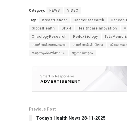
Category:
NEWS
VIDEO
Tags:
BreastCancer
CancerResearch
CancerT
GlobalHealth
GPX4
HealthcareInnovation
M
OncologyResearch
RedoxBiology
TataMemori
കാൻസർഗവേഷണം
കാൻസർചികിത്സ
കീമോതെറാ
മരുന്നുപ്രതിരോധം
സ്തനാർബുദം
Previous Post
Today’s Health News 28-11-2025