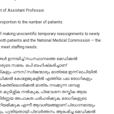
st of Assistant Professor.
oportion to the number of patients.
 of making unscientific temporary reassignments to newly
oth patients and the National Medical Commission — the
 meet staffing needs.
ങൾ ഉന്നയിച്ച് സംസ്ഥാനത്തെ മെഡിക്കൽ
ുടെ സമരം. ഒപി ബഹിഷ്‌കരിച്ചാണ്
ികളും ഹൗസ് സർജന്മാരും മാത്രമേ ഇന്ന് ഓപിയിൽ
മെഡിക്കൽ കോളേജുകളിൽ എത്തിയ പല രോഗികളും
ഷത്തിലൊരിക്കൽ മാത്രം നടക്കുന്ന ശമ്പള
ബത്ത കുടിശ്ശിക നൽകുക, പ്രവേശന തസ്തിക ആയ
ളനിർണ്ണയ അപാകത പരിഹരിക്കുക, രോഗികളുടെ
ിയമിക്കുക എന്നീ ആവശ്യങ്ങളാണ് പ്രധാനമായും
പ്പം, പുതിയതായി പ്രവർത്തനം ആരംഭിച്ച മെഡിക്കൽ