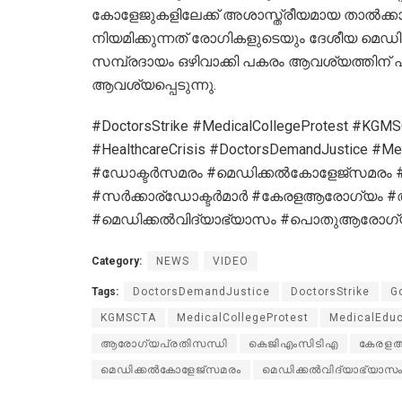
കോളേജുകളിലേക്ക് അശാസ്ത്രീയമായ താൽക്
നിയമിക്കുന്നത് രോഗികളുടെയും ദേശീയ മെഡിക
സമ്പ്രദായം ഒഴിവാക്കി പകരം ആവശ്യത്തിന് 
ആവശ്യപ്പെടുന്നു.
#DoctorsStrike #MedicalCollegeProtest #KGMS
#HealthcareCrisis #DoctorsDemandJustice #Med
#ഡോക്ടർസമരം #മെഡിക്കൽകോളേജ്സമരം #
#സർക്കാര്ഡോക്ടർമാർ #കേരളആരോഗ്യം #ആ
#മെഡിക്കൽവിദ്യാഭ്യാസം #പൊതുആരോഗ്
Category:
NEWS
VIDEO
Tags:
DoctorsDemandJustice
DoctorsStrike
G
KGMSCTA
MedicalCollegeProtest
MedicalEduc
ആരോഗ്യപ്രതിസന്ധി
കെജിഎംസിടിഎ
കേരള
മെഡിക്കൽകോളേജ്സമരം
മെഡിക്കൽവിദ്യാഭ്യാസ