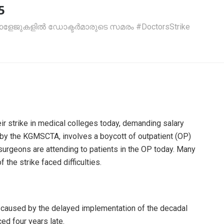
5
ോളേജുകളിൽ ഡോക്ടർമാരുടെ സമരം #DoctorsStrike
ir strike in medical colleges today, demanding salary
d by the KGMSCTA, involves a boycott of outpatient (OP)
urgeons are attending to patients in the OP today. Many
the strike faced difficulties.
 caused by the delayed implementation of the decadal
ed four years late.