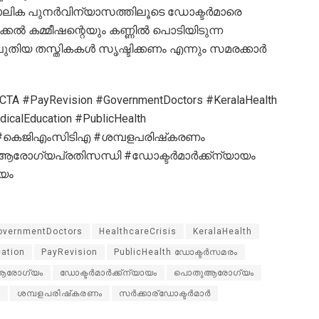
കാലിക പുനർവിന്യാസത്തിലൂടെ ഡോക്ടർമാരെ
്കൽ കമ്മീഷന്റെയും കണ്ണിൽ പൊടിയിടുന്ന
പുതിയ തസ്തികകൾ സൃഷ്ടിക്കണം എന്നും സമരക്കാർ
CTA #PayRevision #GovernmentDoctors #KeralaHealth
icalEducation #PublicHealth
കെജിഎംസിടിഎ #ശമ്പളപരിഷ്‌കരണം
രോഗ്യപ്രതിസന്ധി #ഡോക്ടർമാർക്ക്ന്യായം
യം
overnmentDoctors
HealthcareCrisis
KeralaHealth
ation
PayRevision
PublicHealth ഡോക്ടർസമരം
ആരോഗ്യം
ഡോക്ടർമാർക്ക്ന്യായം
പൊതുആരോഗ്യം
ം
ശമ്പളപരിഷ്‌കരണം
സർക്കാര്ഡോക്ടർമാർ