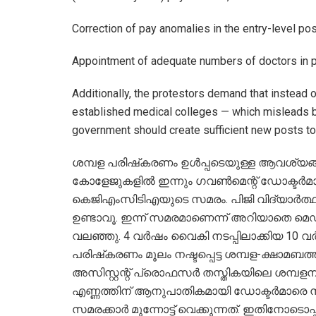
Correction of pay anomalies in the entry-level po
Appointment of adequate numbers of doctors in pr
Additionally, the protestors demand that instead
established medical colleges — which misleads b
government should create sufficient new posts to
ശമ്പള പരിഷ്‌കരണം ഉൾപ്പടെയുള്ള ആവശ്യങ്
കോളേജുകളിൽ ഇന്നും ഗവൺമെന്റ് ഡോക്ടർമാര
കെജിഎംസിടിഎയുടെ സമരം. പിജി വിദ്യാർത്ഥ
ഉണ്ടാവൂ. ഇന്ന് സമരമാണെന്ന് അറിയാതെ 
വലഞ്ഞു. 4 വർഷം വൈകി നടപ്പിലാക്കിയ 10 വർ
പരിഷ്‌കരണം മൂലം നഷ്ടപ്പെട്ട ശമ്പള-ക്ഷാമ
അസിസ്റ്റന്റ് പ്രൊഫസർ തസ്തികയിലെ ശമ്പ
എണ്ണത്തിന് ആനുപാതികമായി ഡോക്ടർമാരെ ന
സമരക്കാർ മുന്നോട്ട് വെക്കുന്നത്. ഇതിനോടൊ