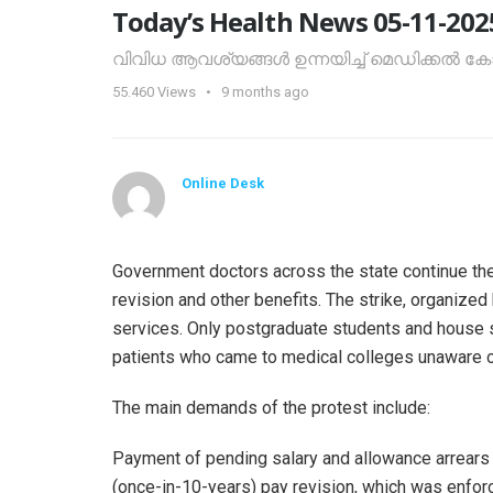
Today’s Health News 05-11-202
വിവിധ ആവശ്യങ്ങൾ ഉന്നയിച്ച് മെഡിക്കൽ ക
55.460
Views
9 months ago
Online Desk
Government doctors across the state continue the
revision and other benefits. The strike, organize
services. Only postgraduate students and house s
patients who came to medical colleges unaware of 
The main demands of the protest include:
Payment of pending salary and allowance arrears
(once-in-10-years) pay revision, which was enforc