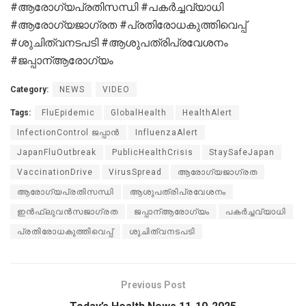
#ആരോഗ്യപ്രതിസന്ധി #പകർച്ചവ്യാധി
#ആരോഗ്യജാഗ്രത #പ്രതിരോധകുത്തിവെപ്പ്
#ശുചിത്വനടപടി #ആശുപത്രിപ്രവേശനം
#ജപ്പാന്ആരോഗ്യം
Category:
NEWS
VIDEO
Tags:
FluEpidemic
GlobalHealth
HealthAlert
InfectionControl ജപ്പാൻ
InfluenzaAlert
JapanFluOutbreak
PublicHealthCrisis
StaySafeJapan
VaccinationDrive
VirusSpread
ആരോഗ്യജാഗ്രത
ആരോഗ്യപ്രതിസന്ധി
ആശുപത്രിപ്രവേശനം
ഇൻഫ്ലുവൻസജാഗ്രത
ജപ്പാന്ആരോഗ്യം
പകർച്ചവ്യാധി
പ്രതിരോധകുത്തിവെപ്പ്
ശുചിത്വനടപടി
Previous Post