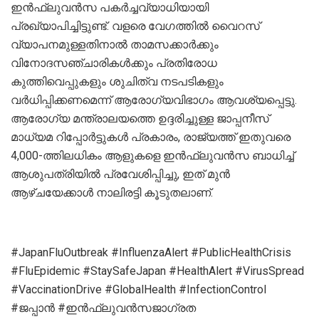
ഇൻഫ്‌ലുവൻസ പകർച്ചവ്യാധിയായി
പ്രഖ്യാപിച്ചിട്ടുണ്ട്. വളരെ വേഗത്തിൽ വൈറസ്
വ്യാപനമുള്ളതിനാൽ താമസക്കാർക്കും
വിനോദസഞ്ചാരികൾക്കും പ്രതിരോധ
കുത്തിവെപ്പുകളും ശുചിത്വ നടപടികളും
വർധിപ്പിക്കണമെന്ന് ആരോഗ്യവിഭാഗം ആവശ്യപ്പെട്ടു.
ആരോഗ്യ മന്ത്രാലയത്തെ ഉദ്ദരിച്ചുള്ള ജാപ്പനീസ്
മാധ്യമ റിപ്പോർട്ടുകൾ പ്രകാരം, രാജ്യത്ത് ഇതുവരെ
4,000-ത്തിലധികം ആളുകളെ ഇൻഫ്‌ലുവൻസ ബാധിച്ച്
ആശുപത്രിയിൽ പ്രവേശിപ്പിച്ചു, ഇത് മുൻ
ആഴ്ചയേക്കാൾ നാലിരട്ടി കൂടുതലാണ്.
#JapanFluOutbreak #InfluenzaAlert #PublicHealthCrisis
#FluEpidemic #StaySafeJapan #HealthAlert #VirusSpread
#VaccinationDrive #GlobalHealth #InfectionControl
#ജപ്പാൻ #ഇൻഫ്ലുവൻസജാഗ്രത