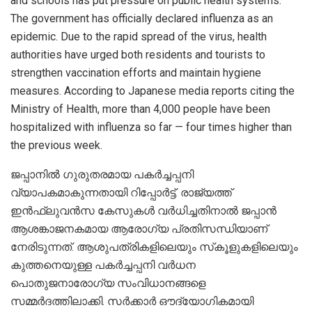
and schools has put pressure on public health systems.
The government has officially declared influenza as an
epidemic. Due to the rapid spread of the virus, health
authorities have urged both residents and tourists to
strengthen vaccination efforts and maintain hygiene
measures. According to Japanese media reports citing the
Ministry of Health, more than 4,000 people have been
hospitalized with influenza so far — four times higher than
the previous week.
ജപ്പാനിൽ ഗുരുതരമായ പകർച്ചപ്പനി
വ്യാപകമാകുന്നതായി റിപ്പോർട്ട്. രാജ്യത്ത്
ഇൻഫ്‌ലുവൻസ കേസുകൾ വർധിച്ചതിനാൽ ജപ്പാൻ
ആശങ്കാജനകമായ ആരോഗ്യ പ്രതിസന്ധിയാണ്
നേരിടുന്നത്. ആശുപത്രികളിലെയും സ്‌കൂളുകളിലെയും
കുത്തനെയുള്ള പകർച്ചപ്പനി വർധന
പൊതുജനാരോഗ്യ സംവിധാനങ്ങളെ
സമ്മർദത്തിലാക്കി. സർക്കാർ ഔദ്യോഗികമായി