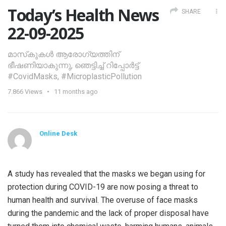
Today’s Health News
SHARE
22-09-2025
മാസ്‌കുകൾ ആരോഗ്യത്തിന്
ഭീഷണിയാകുന്നു, ഞെട്ടിച്ച് റിപ്പോർട്ട്
#CovidMasks, #MicroplasticPollution
7.866
Views
11 months ago
Online Desk
A study has revealed that the masks we began using for
protection during COVID-19 are now posing a threat to
human health and survival. The overuse of face masks
during the pandemic and the lack of proper disposal have