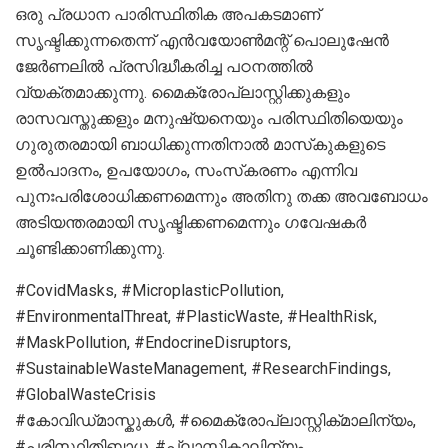
ഒരു പ്രധാന പാരിസ്ഥിതിക അപകടമാണ്
സൃഷ്ടിക്കുന്നതെന്ന് എൻവയോൺമന്റ് പൊലുഷേൻ
ജേർണലിൽ പ്രസിദ്ധീകരിച്ച പഠനത്തിൽ
വ്യക്തമാക്കുന്നു. മൈക്രോപ്ലാസ്റ്റിക്കുകളും
രാസവസ്തുക്കളും മനുഷ്യനെയും പരിസ്ഥിതിയെയും
ഗുരുതരമായി ബാധിക്കുന്നതിനാൽ മാസ്‌കുകളുടെ
ഉൽപാദനം, ഉപയോഗം, സംസ്‌കരണം എന്നിവ
പുനഃപരിശോധിക്കണമെന്നും അതിനു തക്ക അവബോധം
അടിയന്തരമായി സൃഷ്ടിക്കണമെന്നും ഗവേഷകർ
ചൂണ്ടിക്കാണിക്കുന്നു.
#CovidMasks, #MicroplasticPollution,
#EnvironmentalThreat, #PlasticWaste, #HealthRisk,
#MaskPollution, #EndocrineDisruptors,
#SustainableWasteManagement, #ResearchFindings,
#GlobalWasteCrisis
#കോവിഡ്‌മാസ്കുകൾ, #മൈക്രോപ്ലാസ്റ്റിക്‌മാലിന്യം,
#പരിസ്ഥിതിബാധ, #പ്ലാസ്റ്റിക്മാലിന്യം,