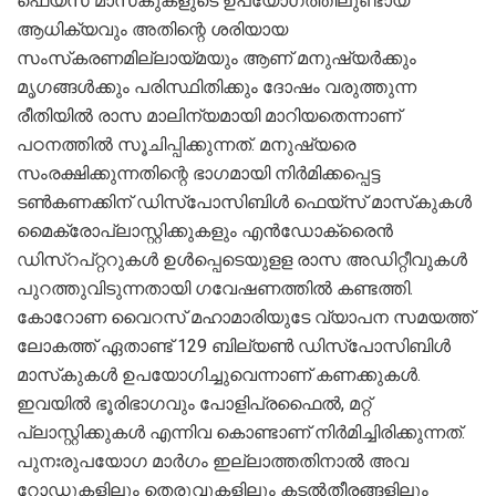
ഫെയ്‌സ് മാസ്‌കുകളുടെ ഉപയോഗത്തിലുണ്ടായ
ആധിക്യവും അതിന്റെ ശരിയായ
സംസ്‌കരണമില്ലായ്മയും ആണ് മനുഷ്യർക്കും
മൃഗങ്ങൾക്കും പരിസ്ഥിതിക്കും ദോഷം വരുത്തുന്ന
രീതിയിൽ രാസ മാലിന്യമായി മാറിയതെന്നാണ്
പഠനത്തിൽ സൂചിപ്പിക്കുന്നത്. മനുഷ്യരെ
സംരക്ഷിക്കുന്നതിന്റെ ഭാഗമായി നിർമിക്കപ്പെട്ട
ടൺകണക്കിന് ഡിസ്‌പോസിബിൾ ഫെയ്‌സ് മാസ്‌കുകൾ
മൈക്രോപ്ലാസ്റ്റിക്കുകളും എൻഡോക്രൈൻ
ഡിസ്‌റപ്റ്ററുകൾ ഉൾപ്പെടെയുളള രാസ അഡിറ്റീവുകൾ
പുറത്തുവിടുന്നതായി ഗവേഷണത്തിൽ കണ്ടത്തി.
കോറോണ വൈറസ് മഹാമാരിയുടേ വ്യാപന സമയത്ത്
ലോകത്ത് ഏതാണ്ട് 129 ബില്യൺ ഡിസ്‌പോസിബിൾ
മാസ്‌കുകൾ ഉപയോഗിച്ചുവെന്നാണ് കണക്കുകൾ.
ഇവയിൽ ഭൂരിഭാഗവും പോളിപ്രഫൈൽ, മറ്റ്
പ്ലാസ്റ്റിക്കുകൾ എന്നിവ കൊണ്ടാണ് നിർമിച്ചിരിക്കുന്നത്.
പുനഃരുപയോഗ മാർഗം ഇല്ലാത്തതിനാൽ അവ
റോഡുകളിലും തെരുവുകളിലും കടൽതീരങ്ങളിലും