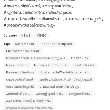
#ആരോഗ്യഭീഷണി, #മാസ്ക്മാലിന്യം,
#എൻഡോക്രൈൻഡിസ്രപ്റ്ററുകൾ,
#സുസ്ഥിരമാലിന്യനിയന്ത്രണം, #ഗവേഷണറിപ്പോർട്ട്,
#ഗ്ലോബൽമാലിന്യപ്രശ്നം
Category:
NEWS
VIDEO
Tags:
CovidMasks
EndocrineDisruptors
EnvironmentalThreat
GlobalWasteCrisis കോവിഡ് മാസ്കുകൾ
HealthRisk
MaskPollution
MicroplasticPollution
PlasticWaste
ResearchFindings
SustainableWasteManagement
ആരോഗ്യഭീഷണി
എൻഡോക്രൈൻ ഡിസ്രപ്റ്ററുകൾ
ഗവേഷണറിപ്പോർട്ട്
ഗ്ലോബൽ മാലിന്യപ്രശ്നം
പരിസ്ഥിതിബാധ
പ്ലാസ്റ്റിക്മാലിന്യം
മാസ്ക്മാലിന്യം
മൈക്രോപ്ലാസ്റ്റിക് മാലിന്യം
സുസ്ഥിര മാലിന്യനിയന്ത്രണം