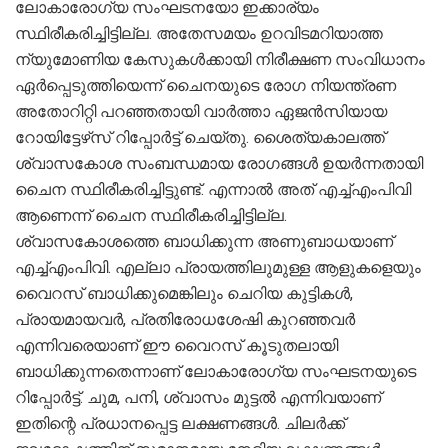
ലോകാരോഗ്യ സംഘടനയോ ഇക്കാര്യം
സ്ഥിരീകരിച്ചിട്ടില്ല. അതേസമയം ഉറവിടമറിയാത്ത
ന്യുമോണിയ കേസുകൾക്കായി നിരീക്ഷണ സംവിധാനം
ഏർപ്പെടുത്തിയെന്ന് ചൈനയുടെ രോഗ നിയന്ത്രണ
അതോറിറ്റി പറഞ്ഞതായി വാർത്താ ഏജൻസിയായ
റോയിട്ടേഴ്‌സ് റിപ്പോർട്ട് ചെയ്തു. ശൈത്യകാലത്ത്
ശ്വാസകോശ സംബന്ധമായ രോഗങ്ങൾ ഉയർന്നതായി
ചൈന സ്ഥിരീകരിച്ചിട്ടുണ്ട്. എന്നാൽ അത് എച്ച്എംപിവി
ആണെന്ന് ചൈന സ്ഥിരീകരിച്ചിട്ടില്ല.
ശ്വാസകോശത്തെ ബാധിക്കുന്ന അണുബാധയാണ്
എച്ച്എംപിവി. എല്ലാ പ്രായത്തിലുമുള്ള ആളുകളെയും
വൈറസ് ബാധിക്കുമെങ്കിലും ചെറിയ കുട്ടികൾ,
പ്രായമായവർ, പ്രതിരോധശേഷി കുറഞ്ഞവർ
എന്നിവരെയാണ് ഈ വൈറസ് കൂടുതലായി
ബാധിക്കുന്നതെന്നാണ് ലോകാരോ​ഗ്യ സംഘടനയുടെ
റിപ്പോർട്ട്. ചുമ, പനി, ശ്വാസം മുട്ടൽ എന്നിവയാണ്
ഇ‌തിന്റെ പ്രധാനപ്പെട്ട ലക്ഷണങ്ങൾ. ചിലർക്ക്