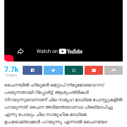
7.7k
SHARES
ചൈനയിൽ ഹ്യൂമൻ മെറ്റാപ് ന്യൂമോവൈറസ്
പടരുന്നതായി റിപ്പോർട്ട്. ആശുപത്രികൾ
നിറയുന്നുവെന്നാണ് ചില സമൂഹ മാധ്യമ പോസ്റ്റുകളിൽ
പറയുന്നത്. ചൈന അടിയന്തരാവസ്ഥ പ്രഖ്യാപിച്ചു
എന്നു പോലും ചില സാമൂഹിക മാധ്യമ
ഉപഭോക്താക്കൾ പറയുന്നു. എന്നാൽ ചൈനയോ