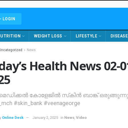
- LOGIN
UTRITION
WEIGHT LOSS
LIFESTYLE
DISEASE
Uncategorized
News
day’s Health News 02-0
25
.മെഡിക്കൽ കോളേജിൽ സ്‌കിൻ ബാങ്ക് ഒരുങ്ങുന്ന
mch #skin_bank #veenageorge
y
Online Desk
January 2, 2025
in
News
,
Video