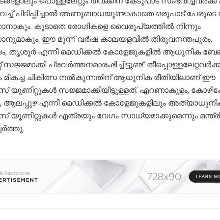
ങളാലും പൊള്ളലേറ്റും ത്വക്കിന് കേടുപാട് സംഭവിച്ചവർക്ക
് വച്ച് പിടിപ്പിച്ചാൽ അണുബാധയുണ്ടാകാതെ ഒരുപാട് പേരുടെ
ക്കാനാകും. കൂടാതെ രോഗികളെ വൈരൂപ്യത്തിൽ നിന്നും
ക്കാനുമാകും. ഈ മൂന്ന് വർഷ കാലയളവിൽ തിരുവനന്തപുരം,
യം, തൃശൂർ എന്നീ മെഡിക്കൽ കോളേജുകളിൽ ആധുനിക ബ
് സജ്ജമാക്കി പ്രവർത്തനമാരംഭിച്ചിട്ടുണ്ട്. തീപ്പൊള്ളലേറ്റവർക്ക
ും മികച്ച ചികിത്സ നൽകുന്നതിന് ആധുനിക രീതിയിലാണ് ഈ
യൂണിറ്റുകൾ സജ്ജമാക്കിയിട്ടുള്ളത്. എറണാകുളം, കോഴിക്ക
ർ, ആലപ്പുഴ എന്നീ മെഡിക്കൽ കോളേജുകളിലും അത്യാധുനി
 യൂണിറ്റുകൾ എത്രയും വേഗം സാധ്യമാക്കുമെന്നും മന്ത്ര
ചേർത്തു.