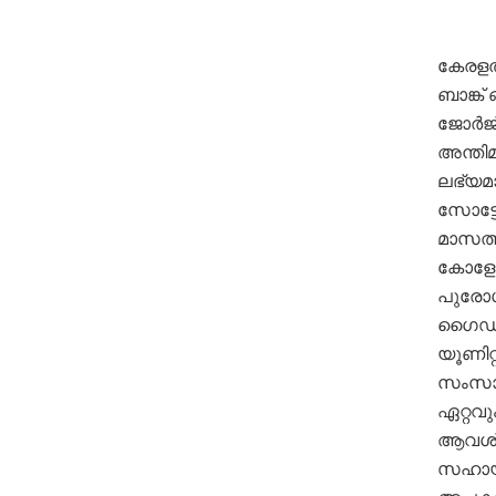
കേരളത
ബാങ്ക്
ജോർജ്
അന്തി
ലഭ്യമ
സോട്ടോ
മാസത്
കോളേജി
പുരോഗമി
ഗൈഡ്‌
യൂണിറ
സംസാരി
ഏറ്റവു
ആവശ്യ
സഹായത്