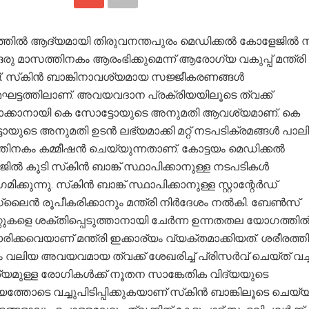
്തിൽ ആദ്യമായി തിരുവനന്തപുരം മെഡിക്കൽ കോളേജിൽ സ
 ഒരു മാസത്തിനകം ആരംഭിക്കുമെന്ന് ആരോഗ്യ വകുപ്പ് മന്ത്ര
. സ്‌കിൻ ബാങ്കിനാവശ്യമായ സജ്ജീകരണങ്ങൾ
മഘട്ടത്തിലാണ്. അവയവദാന പ്രക്രിയയിലൂടെ ത്വക്ക്
ാക്കാനായി കെ സോട്ടോയുടെ അനുമതി ആവശ്യമാണ്. കെ
യുടെ അനുമതി ഉടൻ ലഭ്യമാക്കി മറ്റ് നടപടിക്രമങ്ങൾ പാലിച്
തിനകം കമ്മീഷൻ ചെയ്യുന്നതാണ്. കോട്ടയം മെഡിക്കൽ
ൽ കൂടി സ്‌കിൻ ബാങ്ക് സ്ഥാപിക്കാനുള്ള നടപടികൾ
ക്കുന്നു. സ്‌കിൻ ബാങ്ക് സ്ഥാപിക്കാനുള്ള സ്റ്റാന്റേർഡ്
ലൈൻ രൂപീകരിക്കാനും മന്ത്രി നിർദേശം നൽകി. ബേൺസ്
്റുകളെ ശക്തിപ്പെടുത്താനായി ചേർന്ന ഉന്നതതല യോഗത്തി
ക്കവെയാണ് മന്ത്രി ഇക്കാര്യം വ്യക്തമാക്കിയത്. ശരീരത്ത
ം വലിയ അവയവമായ ത്വക്ക് ശേഖരിച്ച് പ്രിസർവ് ചെയ്ത് വച്ച
മുള്ള രോഗികൾക്ക് നൂതന സാങ്കേതിക വിദ്യയുടെ
തോടെ വച്ചുപിടിപ്പിക്കുകയാണ് സ്‌കിൻ ബാങ്കിലൂടെ ചെയ്യു