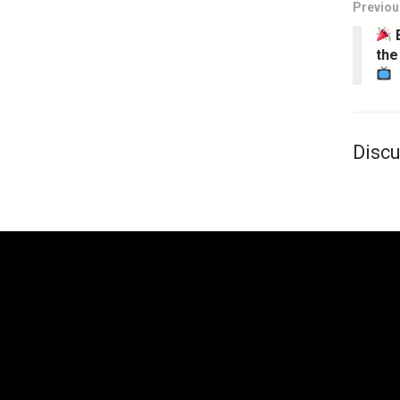
Previou
E
the
Discu