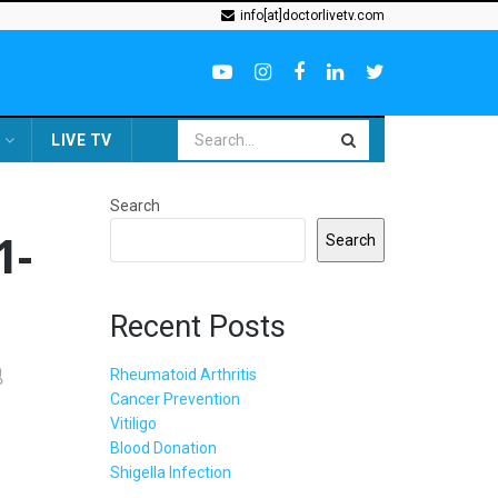
info[at]doctorlivetv.com
LIVE TV
Search
1-
Search
Recent Posts
ു
Rheumatoid Arthritis
Cancer Prevention
Vitiligo
Blood Donation
Shigella Infection