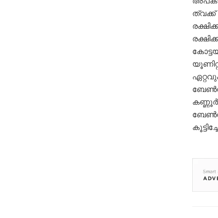
അപകടങ്
ത്വക്ക
രക്ഷി
രക്ഷി
കോട്ട
യൂണിറ്റ
ഏറ്റവ
ബേൺസ് 
കണ്ണൂ
ബേൺസ്
കൂട്ടിച്