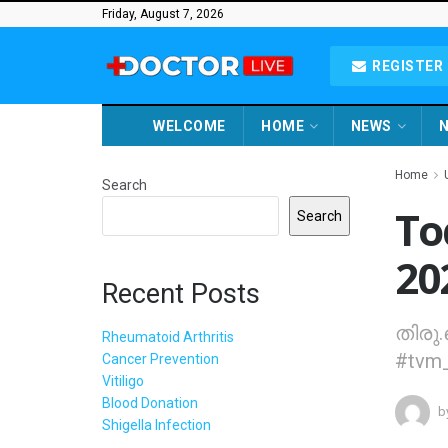
Friday, August 7, 2026
REGISTER 
WELCOME
HOME
NEWS
N
Home
Search
To
Search
20
Recent Posts
തിരു
Rheumatoid Arthritis
#tvm_
Cancer Prevention
Vitiligo
Blood Donation
b
Shigella Infection