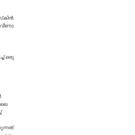
്‌കിൻ
ി വീണാ
ച് ഒരു
ൽ
ിലെ
്
ന്നത്.