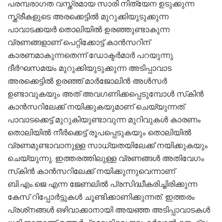
പരമ്പരാഗത വസ്ത്രമായ സാരി നിത്യേന ഉടുക്കുന്ന
സ്ത്രീകളുടെ അരക്കെട്ടിൽ മുറുക്കിയുടുക്കുന്ന
പാവാടക്കയർ തൊലിയിൽ ഉരഞ്ഞുണ്ടാകുന്ന
വ്രണങ്ങളാണ് പെറ്റിക്കോട്ട് കാൻസറിന്
കാരണമാകുന്നതെന്ന് ഡോക്ടർമാർ പറയുന്നു.
ദീർഘസമയം മുറുക്കിയുടുക്കുന്ന അടിപ്പാവാട
അരക്കെട്ടിൽ ഉരഞ്ഞ് മാർജോലിൻ അൾസർ
ഉണ്ടാവുകയും അത് അവഗണിക്കപ്പെടുമ്പോൾ സ്‌കിൻ
കാൻസറിലേക്ക് നയിക്കുകയുമാണ് ചെയ്യുന്നത്.
പാവാടക്കെട്ട് മുറുകിയുണ്ടാവുന്ന മുറിവുകൾ കാരണം
തൊലിയിൽ നീർക്കെട്ട് രൂപപ്പെടുകയും തൊലിയിൽ
വ്രണമുണ്ടാവാനുള്ള സാധ്യതയിലേക്ക് നയിക്കുകയും
ചെയ്യുന്നു. ഇത്തരത്തിലുള്ള വ്രണങ്ങൾ അതിവേഗം
സ്‌കിൻ കാൻസറിലേക്ക് നയിക്കുന്നുവെന്നാണ്
ബി.എം.ജെ എന്ന ജേണലിൽ പ്രസിദ്ധീകരിച്ചിരിക്കുന്ന
കേസ് റിപ്പോർട്ടുകൾ ചൂണ്ടിക്കാണിക്കുന്നത്. ഇത്തരം
പ്രശ്‌നങ്ങൾ ഒഴിവാക്കാനായി അയഞ്ഞ അടിപ്പാവാടകൾ