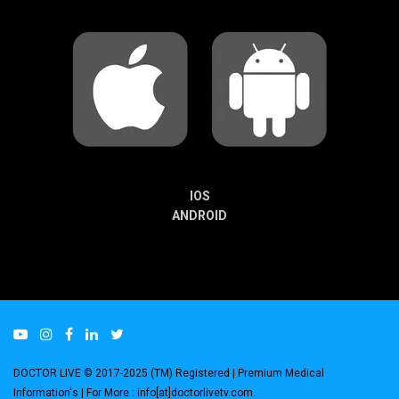
IOS
ANDROID
DOCTOR LIVE © 2017-2025 (TM) Registered
| Premium Medical
Information's |
For More : info[at]doctorlivetv.com
.