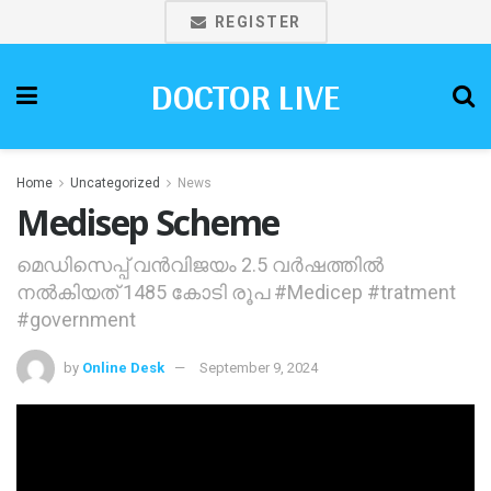
REGISTER
DOCTOR LIVE
Home
Uncategorized
News
Medisep Scheme
മെഡിസെപ്പ് വൻവിജയം 2.5 വർഷത്തിൽ
നൽകിയത് 1485 കോടി രൂപ #Medicep #tratment
#government
by
Online Desk
September 9, 2024