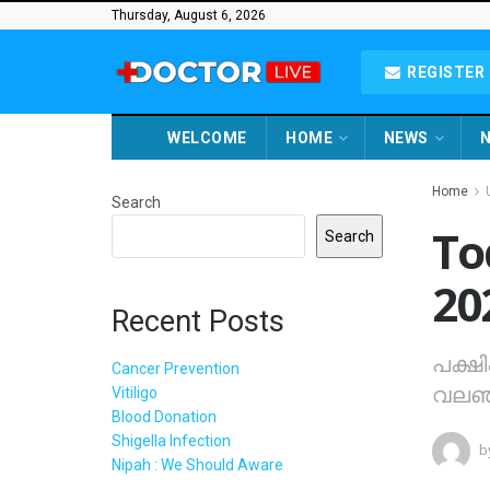
Thursday, August 6, 2026
REGISTER 
WELCOME
HOME
NEWS
N
Home
Search
To
Search
20
Recent Posts
പക്ഷിപ
Cancer Prevention
വലഞ്
Vitiligo
Blood Donation
Shigella Infection
b
Nipah : We Should Aware