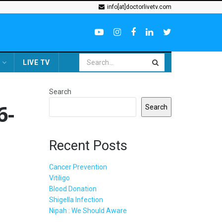
info[at]doctorlivetv.com
LIVE TV
Search
6-
Search
Recent Posts
Cancer Prevention
Vitiligo
Blood Donation
Shigella Infection
Nipah : We Should Aware