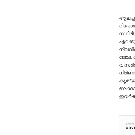
ആലപ്പു
റിപ്പോർ
സ്ഥിരീ
ഏറക്ക
നിലവി
ജോലിയ
വിസർജ
നിർണയ
കൃത്യ
ജലദോഷ
ഇവർക്ക