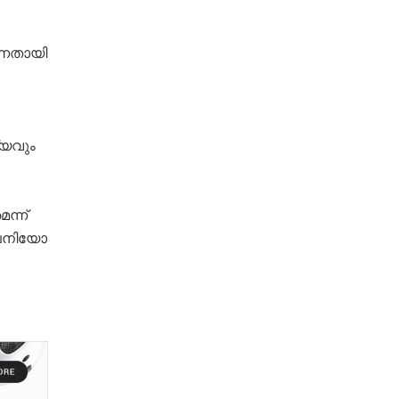
ന്നതായി
യവും
ന്ന്
 പനിയോ