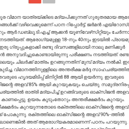
ൂര വിമാന യാത്രയ്ക്കിടെ മദ്യപിക്കുന്നത് ഗുരുതരമായ ആ
നങ്ങൾക്ക് വഴിവെക്കുമെന്ന് പഠന റിപ്പോർട്ട്. ജർമൻ എയിറോസ്
ും ആർ.ഡബ്ലൂ.ടി.എച്ച് ആക്കൻ യൂണിവേഴ്‌സിറ്റിയും ചേർന്ന
നടത്തിയത്. ആരോഗ്യമുള്ള 18-നും 40നും ഇടയിൽ പ്രായമു
രു ഗ്രൂപ്പുകളാക്കി രണ്ടു ദിവസങ്ങളിലായി നാലു മണിക്കൂർ
ൻ അനുവദിച്ചുകൊണ്ടായിരുന്നു പരീക്ഷണം നടത്തിയത്. രണ്ട
പിലെയും ചിലർക്ക് മാത്രം ഉറങ്ങുന്നതിന് മുമ്പ് മദ്യം നൽകി. 
കുടിച്ച, വിമാനത്തിനുള്ളിലെ അന്തരീക്ഷ മർദ്ദ സാഹചര്യത്തി
വരുടെ ഹൃദയമിടിപ്പ് മിനിറ്റിൽ 88 ആയി ഉയർന്നു. ഇവരുടെ
ിജന്റെ അളവ് 85% ആയി കുറയുകയും ചെയ്തു. സമുദ്രനിരപ്പി
്യത്തിൽ രാത്രി മദ്യപിച്ച് ഉറങ്ങിവരുടെ ഓക്‌സിജൻ അളവ്
ാണപ്പെട്ടു. ഉയരം കൂടുംതോറും അന്തരീക്ഷമർദം കുറയും.
ീക്ഷമർദം കുറയുന്നതോടെ രക്തത്തിലെ ഓക്‌സിജന്റെ അളവ്
ക് പോകുന്നു. രക്തത്തിലെ ഓക്‌സിജന്റെ അളവ് 90%-ത്തിൽ
ലാണെങ്കിൽ അത് ആരോഗ്യകരമാണെന്ന് പഠനം പറയുന്നു