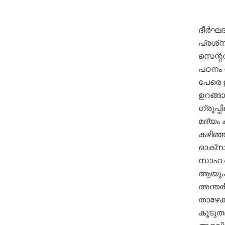
ദീർഘദ
പ്രശ്‌
സെന്ററ
പഠനം 
പേരെ ഇ
ഉറങ്ങാ
ഗ്രൂപ്
മദ്യം 
കഴിഞ്ഞ
ഓക്‌സ
സാഹചര
ആയും ക
അന്തര
താഴേക്
കൂടുത