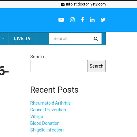
info[at]doctorlivetv.com
LIVE TV
Search
6-
Search
Recent Posts
Rheumatoid Arthritis
Cancer Prevention
Vitiligo
Blood Donation
Shigella Infection