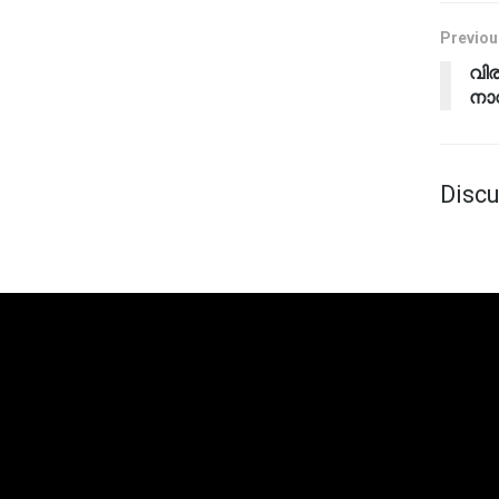
Previou
വി
നാവ
Discu