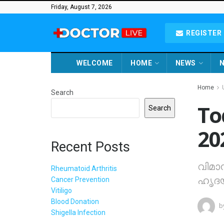
Friday, August 7, 2026
REGISTER 
WELCOME
HOME
NEWS
N
Home
Search
To
Search
20
Recent Posts
വിമാന
Rheumatoid Arthritis
ഹൃദയ
Cancer Prevention
Vitiligo
Blood Donation
b
Shigella Infection