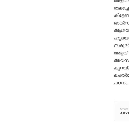
അളവിന
തലച്ച
കിട്ടേ
ഓക്‌സ
ആശയക്ക
ഹൃദയസ
സമുദ്ര
അളവ് 
അവസ്ഥ
കുറയ്
ചെയ്യ
പഠനം പ്