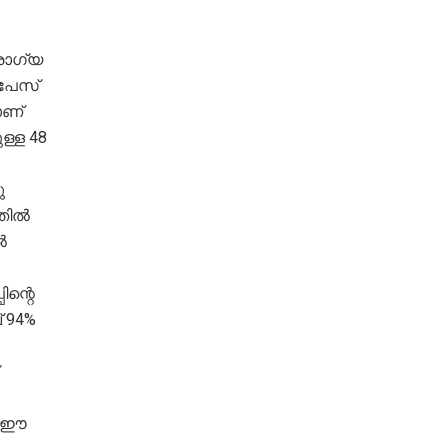
രോഗ്യ
‌പേസ്
ാണ്
ള്ള 48
ു
ഇതിൽ
ൽ
ന്റെ
 94%
. ഈ