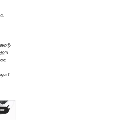
ം
ലെ
ജന്റെ
. ഈ
്തെ
ആണ്