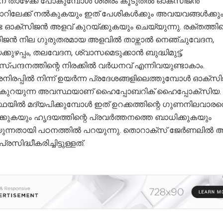
് താഴേക്ക് പോകുമ്പോൾ ശരീരം കൂടുതൽ ഓക്‌സിജൻ
ോറിലേക്ക് നൽകുകയും ഇത് പേശികൾക്കും അവയവങ്ങൾക്കു
ണ്ട ഓക്‌സിജൻ അളവ് കുറയ്ക്കുകയും ചെയ്യുന്നു. രക്തത്തി
ിജൻ നില ഗുരുതരമായ അളവിൽ താഴ്ന്നാൽ നെഞ്ചുവേദന,
ുഴപ്പം, തലവേദന, ശ്വാസമെടുക്കാൻ ബുദ്ധിമുട്ട്,
്പന്ദനത്തിന്റെ നിരക്കിൽ വർധനവ് എന്നിവയുണ്ടാകാം.
നിരപ്പിൽ നിന്ന് ഉയർന്ന പ്രദേശങ്ങളിലെത്തുമ്പോൾ ഓക്‌സി
കുറയുന്ന അവസ്ഥയാണ് ഹൈപ്പോബറിക് ഹൈപ്പോക്‌സിയ
യിൽ മദ്യപിക്കുമ്പോൾ ഇത് ഉറക്കത്തിന്റെ ഗുണനിലവാരത
ക്കുകയും ഹൃദയത്തിന്റെ പ്രവർത്തനത്തെ ബാധിക്കുകയും
ുന്നതായി പഠനത്തിൽ പറയുന്നു. തൊറാക്‌സ് ജേർണലിൽ 
രസിദ്ധീകരിച്ചിട്ടുള്ളത്.