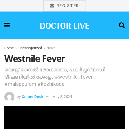
REGISTER
DOCTOR LIVE
Home
Uncategorized
News
Westnile Fever
വെസ്റ്റ് നൈല്‍ രോഗബാധ, പകര്‍ച്ചവ്യാധി
ഭീഷണിയില്‍ കേരളം #westnile_fever
#malappuram #kozhikode
by
Online Desk
May 8, 2024