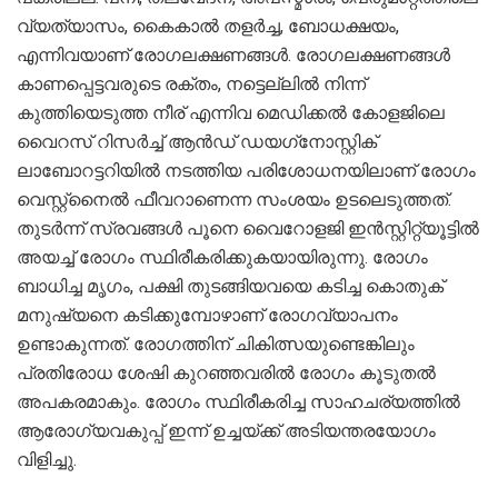
വ്യത്യാസം, കൈകാൽ തളർച്ച, ബോധക്ഷയം,
എന്നിവയാണ് രോഗലക്ഷണങ്ങൾ. രോഗലക്ഷണങ്ങൾ
കാണപ്പെട്ടവരുടെ രക്തം, നട്ടെല്ലിൽ നിന്ന്
കുത്തിയെടുത്ത നീര് എന്നിവ മെഡിക്കൽ കോളജിലെ
വൈറസ് റിസർച്ച് ആൻഡ് ഡയഗ്‌നോസ്റ്റിക്
ലാബോറട്ടറിയിൽ നടത്തിയ പരിശോധനയിലാണ് രോഗം
വെസ്റ്റ്‌നൈൽ ഫീവറാണെന്ന സംശയം ഉടലെടുത്തത്.
തുടർന്ന് സ്രവങ്ങൾ പൂനെ വൈറോളജി ഇൻസ്റ്റിറ്റ്യൂട്ടിൽ
അയച്ച് രോഗം സ്ഥിരീകരിക്കുകയായിരുന്നു. രോഗം
ബാധിച്ച മൃഗം, പക്ഷി തുടങ്ങിയവയെ കടിച്ച കൊതുക്
മനുഷ്യനെ കടിക്കുമ്പോഴാണ് രോഗവ്യാപനം
ഉണ്ടാകുന്നത്. രോഗത്തിന് ചികിത്സയുണ്ടെങ്കിലും
പ്രതിരോധ ശേഷി കുറഞ്ഞവരിൽ രോഗം കൂടുതൽ
അപകരമാകും. രോഗം സ്ഥിരീകരിച്ച സാഹചര്യത്തിൽ
ആരോഗ്യവകുപ്പ് ഇന്ന് ഉച്ചയ്ക്ക് അടിയന്തരയോഗം
വിളിച്ചു.