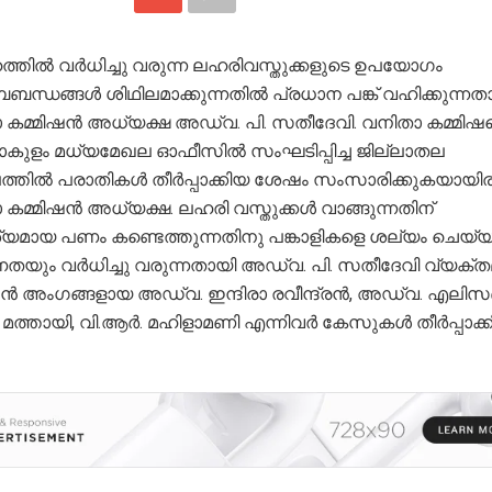
്തിൽ വർധിച്ചു വരുന്ന ലഹരിവസ്തുക്കളുടെ ഉപയോഗം
ബന്ധങ്ങൾ ശിഥിലമാക്കുന്നതിൽ പ്രധാന പങ്ക് വഹിക്കുന്നത
 കമ്മിഷൻ അധ്യക്ഷ അഡ്വ. പി. സതീദേവി. വനിതാ കമ്മിഷന
ുളം മധ്യമേഖല ഓഫീസിൽ സംഘടിപ്പിച്ച ജില്ലാതല
്തിൽ പരാതികൾ തീർപ്പാക്കിയ ശേഷം സംസാരിക്കുകയായിരു
കമ്മിഷൻ അധ്യക്ഷ. ലഹരി വസ്തുക്കൾ വാങ്ങുന്നതിന്
മായ പണം കണ്ടെത്തുന്നതിനു പങ്കാളികളെ ശല്യം ചെയ്യു
യും വർധിച്ചു വരുന്നതായി അഡ്വ. പി. സതീദേവി വ്യക്തമാ
ഷൻ അംഗങ്ങളായ അഡ്വ. ഇന്ദിരാ രവീന്ദ്രൻ, അഡ്വ. എലിസ
 മത്തായി, വി.ആർ. മഹിളാമണി എന്നിവർ കേസുകൾ തീർപ്പാക്കി