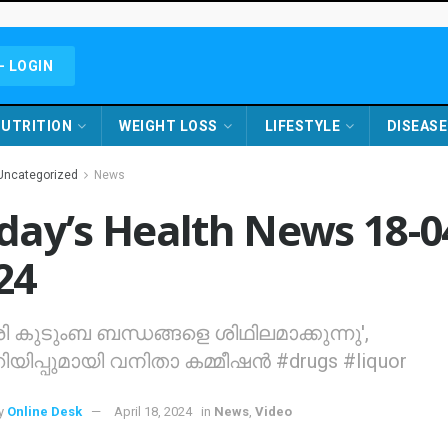
- LOGIN
UTRITION
WEIGHT LOSS
LIFESTYLE
DISEASE
Uncategorized
News
day’s Health News 18-0
24
 കുടുംബ ബന്ധങ്ങളെ ശിഥിലമാക്കുന്നു',
റിയിപ്പുമായി വനിതാ കമ്മീഷന്‍ #drugs #liquor
y
Online Desk
April 18, 2024
in
News
,
Video