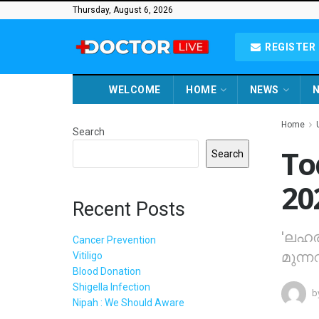
Thursday, August 6, 2026
REGISTER 
WELCOME
HOME
NEWS
N
Home
Search
To
Search
20
Recent Posts
'ലഹരി
Cancer Prevention
മുന്ന
Vitiligo
Blood Donation
Shigella Infection
b
Nipah : We Should Aware