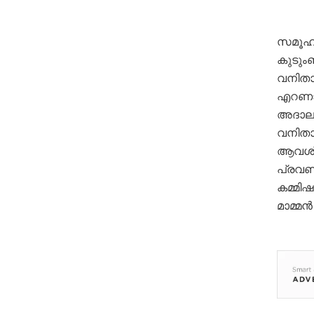
സമൂഹത
കുടുംബ
വനിതാ
എറണാക
അദാലത
വനിതാ 
ആവശ്യ
പ്രവണത
കമ്മി
മാമ്മൻ