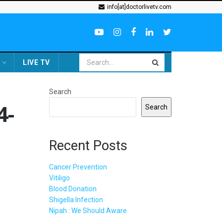
info[at]doctorlivetv.com
LIVE TV
Search
4-
Search
Recent Posts
Cancer Prevention
Vitiligo
Blood Donation
Shigella Infection
Nipah : We Should Aware