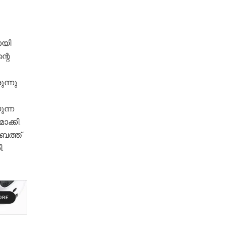
ായി
്റെ
ന്നു
ന്ന
ക്കി.
ബത്ത്
.