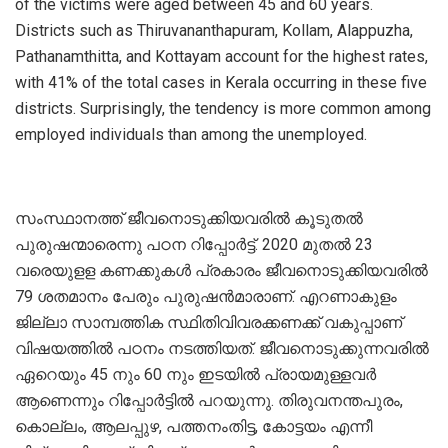
of the victims were aged between 45 and 60 years.
Districts such as Thiruvananthapuram, Kollam, Alappuzha,
Pathanamthitta, and Kottayam account for the highest rates,
with 41% of the total cases in Kerala occurring in these five
districts. Surprisingly, the tendency is more common among
employed individuals than among the unemployed.
സംസ്ഥാനത്ത് ജീവനൊടുക്കിയവരിൽ കൂടുതൽ
പുരുഷന്മാരെന്നു പഠന റിപ്പോർട്ട്. 2020 മുതൽ 23
വരെയുളള കണക്കുകൾ പ്രകാരം ജീവനൊടുക്കിയവരിൽ
79 ശതമാനം പേരും പുരുഷൻമാരാണ്. എറണാകുളം
ജില്ലാ സാമ്പത്തിക സ്ഥിതിവിവരക്കണക്ക് വകുപ്പാണ്
വിഷയത്തിൽ പഠനം നടത്തിയത്. ജീവനൊടുക്കുന്നവരിൽ
ഏറെയും 45 നും 60 നും ഇടയിൽ പ്രായമുള്ളവർ
ആണെന്നും റിപ്പോർട്ടിൽ പറയുന്നു. തിരുവനന്തപുരം,
കൊല്ലം, ആലപ്പുഴ, പത്തനംതിട്ട, കോട്ടയം എന്നീ