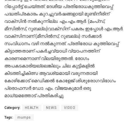
റിപ്പോർട്ട് ചെയ്തത്. ദേശീയ പ്രതിരോധകുത്തിവെപ്പ്
പദ്ധതിപ്രകാരം കുറച്ചുവർഷങ്ങളായി മുണ്ടിനീരിന്
വാക്‌സിൻ നൽകുന്നില്ല. എം.എം.ആർ. (മംപ്‌സ്,
മീസിൽസ്, റുബല്ല)വാക്‌സിന് പകരം ഇപ്പോൾ എം.ആർ.
വാക്‌സിനാണ് (മീസിൽസ്, റുബല്ല) സർക്കാർ
സംവിധാനം വഴി നൽകുന്നത്. പ്രതിരോധ കുത്തിവെപ്പ്
കിട്ടാത്തതാണ് പകർച്ചവ്യാധി വ്യാപനത്തിന്
കാരണമെന്നാണ് വിലയിരുത്തൽ. രോഗം
അപകടകാരിയല്ലെങ്കിലും ചില കുട്ടികളിൽ
കിടത്തിച്ചികിത്സ ആവശ്യമായി വരുന്നതായി
കോഴിക്കോട് മെഡിക്കൽ കോളേജ് ശിശുരോഗവിഭാഗം
പ്രൊഫസർ ഡോ. എം. വിജയകുമാർ ഒരു
മാധ്യമത്തോട് പ്രതികരിച്ചു.
Category:
HEALTH
NEWS
VIDEO
Tags:
mumps