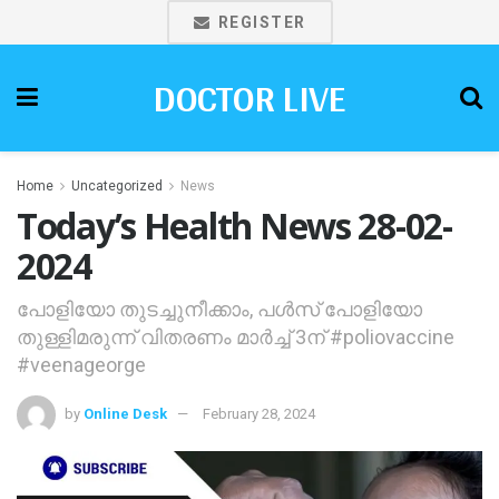
REGISTER
DOCTOR LIVE
Home
Uncategorized
News
Today’s Health News 28-02-
2024
പോളിയോ തുടച്ചുനീക്കാം, പള്‍സ് പോളിയോ
തുള്ളിമരുന്ന് വിതരണം മാര്‍ച്ച് 3ന് #poliovaccine
#veenageorge
by
Online Desk
February 28, 2024