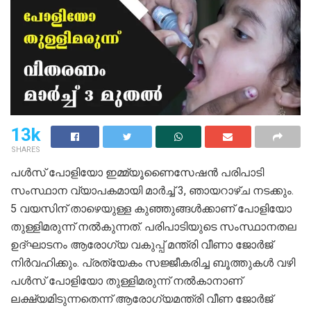
13k
SHARES
പൾസ് പോളിയോ ഇമ്മ്യൂണൈസേഷൻ പരിപാടി
സംസ്ഥാന വ്യാപകമായി മാർച്ച് 3, ഞായറാഴ്ച നടക്കും.
5 വയസിന് താഴെയുള്ള കുഞ്ഞുങ്ങൾക്കാണ് പോളിയോ
തുള്ളിമരുന്ന് നൽകുന്നത്. പരിപാടിയുടെ സംസ്ഥാനതല
ഉദ്ഘാടനം ആരോഗ്യ വകുപ്പ് മന്ത്രി വീണാ ജോർജ്
നിർവഹിക്കും. പ്രത്യേകം സജ്ജീകരിച്ച ബൂത്തുകൾ വഴി
പൾസ് പോളിയോ തുള്ളിമരുന്ന് നൽകാനാണ്
ലക്ഷ്യമിടുന്നതെന്ന് ആരോഗ്യമന്ത്രി വീണ ജോർജ്