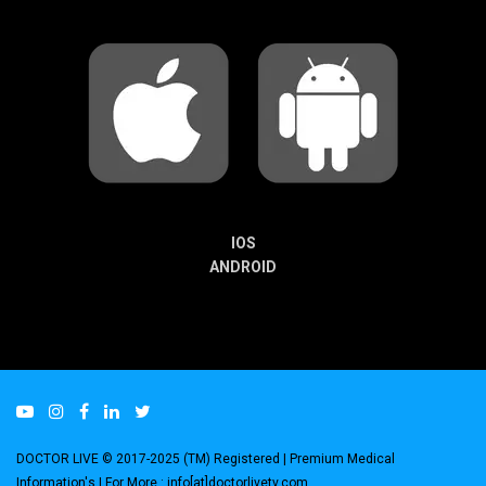
IOS
ANDROID
DOCTOR LIVE © 2017-2025 (TM) Registered
| Premium Medical
Information's |
For More : info[at]doctorlivetv.com
.