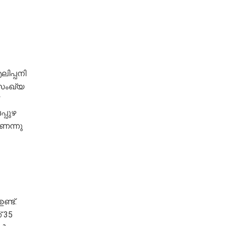
ിപ്പനി
ണസംഖ്യ
്പുഴ
െന്നു
്ട്.
 35