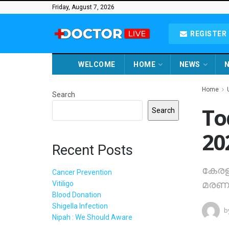
Friday, August 7, 2026
REGISTER 
WELCOME
HOME
NEWS
N
Home
Search
To
Search
20
Recent Posts
കേരളത
Cancer Prevention
മരണം 
Vitiligo
Blood Donation
Shigella Infection
b
Nipah : We Should Aware