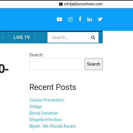
info[at]doctorlivetv.com
LIVE TV
Search
0-
Search
Recent Posts
Cancer Prevention
Vitiligo
Blood Donation
Shigella Infection
Nipah : We Should Aware