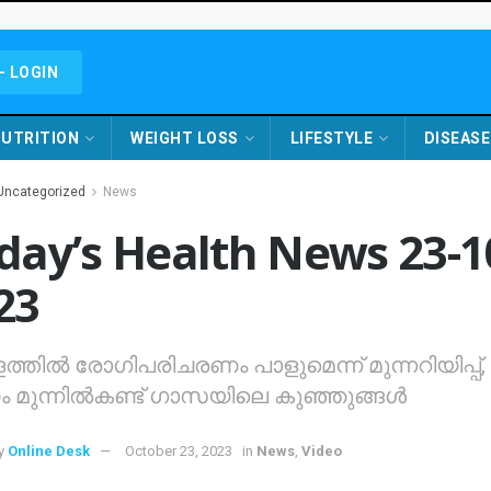
- LOGIN
UTRITION
WEIGHT LOSS
LIFESTYLE
DISEASE
Uncategorized
News
day’s Health News 23-1
23
്തില്‍ രോഗിപരിചരണം പാളുമെന്ന് മുന്നറിയിപ്പ്,
മുന്നില്‍കണ്ട് ഗാസയിലെ കുഞ്ഞുങ്ങള്‍
y
Online Desk
October 23, 2023
in
News
,
Video