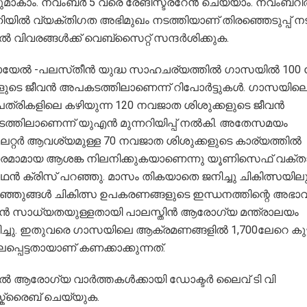
മാകാം. നവംബർ 5 വരെ രേങിസ്ട്രറേൻ ചെയ്യാം. നവംബറ
ിൽ വ്യക്തിഗത അഭിമുഖം നടത്തിയാണ് തിരഞ്ഞെടുപ്പ് നട
 വിവരങ്ങൾക്ക് വെബ്സൈറ്റ് സന്ദർശിക്കുക.
യേൽ -പലസ്‌തീൻ യുദ്ധ സാഹചര്യത്തിൽ ഗാസയിൽ 100 
ികളുടെ ജീവൻ അപകടത്തിലാണെന്ന് റിപോർട്ടുകൾ. ഗാസയില
്രികളിലെ കഴിയുന്ന 120 നവജാത ശിശുക്കളുടെ ജീവൻ
്തിലാണെന്ന് യുഎൻ മുന്നറിയിപ്പ് നൽകി. അതേസമയം
ിലേറ്റർ ആവശ്യമുള്ള 70 നവജാത ശിശുക്കളുടെ കാര്യത്തിൽ
രമാമായ ആശങ്ക നിലനിക്കുകയാണെന്നു യൂണിസെഫ് വക്താ
ൻ ക്രിസ് പറഞ്ഞു. മാസം തികയാതെ ജനിച്ചു ചികിത്സയിലു
ുഞ്ഞുങ്ങൾ ചികിത്സ ഉപകരണങ്ങളുടെ ഇന്ധനത്തിന്റെ അഭാവ
കാൻ സാധ്യതയുള്ളതായി പാലസ്തിൻ ആരോഗ്യ മന്ത്രാലയം
ച്ചു. ഇതുവരെ ഗാസയിലെ ആക്രമണങ്ങളിൽ 1,700ലേറെ കുട
്പെട്ടതായാണ് കണക്കാക്കുന്നത്.
ൽ ആരോഗ്യ വാർത്തകൾക്കായി ഡോക്ടർ ലൈവ് ടി വി
ക്രൈബ് ചെയ്യുക.