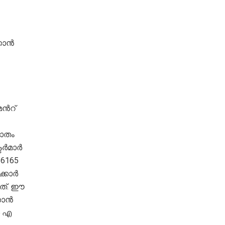
കാൻ
ൻറ്
ാതം
ടർമാർ
6165
്കാർ
ളത്. ഈ
കാൻ
ഓ എ