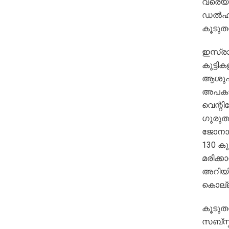
വരെയു
ഡൽഹിയ
കൂടുതൽ
ഇസ്രാ
കുട്ട
ആശുപത
അപകടത
വെന്റ
ഗുരുത
ജോനാഥ
130 ക
മരിക്
അറിയി
കൊല്ലപ
കൂടുത
സബ്സ്