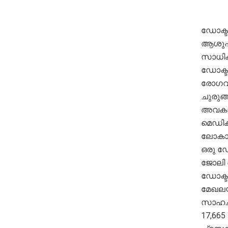
ഡോക്ടർ
ആശുപത
സാധിക്
ഡോക്ട
രോഗവി
ചുരുങ
അവകാശ
മെഡി
ലോകാര
ഒരു ഡോ
ജോലി 
ഡോക്ട
മേഖലയ
സാഹചര
17,66