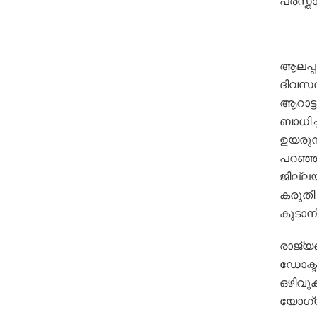
പ്രസ്ത
ആലപ്പു
ദിവസത്
ആറാട്ട
ബാധിച്
ഉയരുന്
പറഞ്ഞ
ജില്ല
കരുതി
കൂടാനി
രാജ്യ
ഡോക്ട
ഒഴിവുക
യോഗ്യത