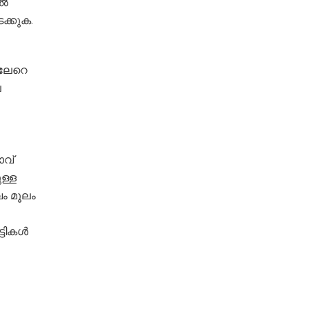
ിൽ
ക്കുക.
ലേറെ
െ
വ്
ള്ള
ം മൂലം
്ടികൾ