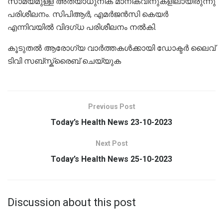
സാമ്യമുള്ള അത്യാധുനിക മാനിക്വിനുകളിലായിരുന്നു
പരിശീലനം. സിപിആർ, എമർജൻസി കെയർ
എന്നിവയിൽ വിദഗ്ധ പരിശീലനം നൽകി.
കൂടുതൽ ആരോഗ്യ വാർത്തകൾക്കായി ഡോക്ടർ ലൈവ്
ടിവി സബ്സ്ക്രൈബ് ചെയ്യുക
Previous Post
Today’s Health News 23-10-2023
Next Post
Today’s Health News 25-10-2023
Discussion about this post