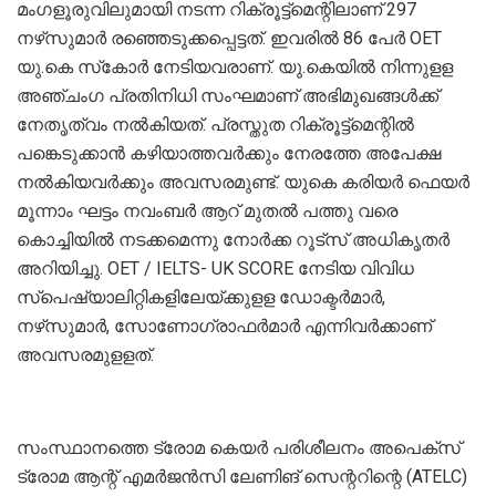
മംഗളൂരുവിലുമായി നടന്ന റിക്രൂട്ട്‌മെന്റിലാണ് 297
നഴ്‌സുമാർ രഞ്ഞെടുക്കപ്പെട്ടത്. ഇവരിൽ 86 പേർ OET
യു.കെ സ്‌കോർ നേടിയവരാണ്. യു.കെയിൽ നിന്നുളള
അഞ്ചംഗ പ്രതിനിധി സംഘമാണ് അഭിമുഖങ്ങൾക്ക്
നേതൃത്വം നൽകിയത്. പ്രസ്തുത റിക്രൂട്ട്‌മെന്റിൽ
പങ്കെടുക്കാൻ കഴിയാത്തവർക്കും നേരത്തേ അപേക്ഷ
നൽകിയവർക്കും അവസരമുണ്ട്. യുകെ കരിയർ ഫെയർ
മൂന്നാം ഘട്ടം നവംബർ ആറ് മുതൽ പത്തു വരെ
കൊച്ചിയിൽ നടക്കമെന്നു നോർക്ക റൂട്സ് അധികൃതർ
അറിയിച്ചു. OET / IELTS- UK SCORE നേടിയ വിവിധ
സ്‌പെഷ്യാലിറ്റികളിലേയ്ക്കുളള ഡോക്ടർമാർ,
നഴ്‌സുമാർ, സോണോഗ്രാഫർമാർ എന്നിവർക്കാണ്
അവസരമുളളത്.
സംസ്ഥാനത്തെ ട്രോമ കെയർ പരിശീലനം അപെക്സ്
ട്രോമ ആന്റ് എമർജൻസി ലേണിങ് സെന്ററിന്റെ (ATELC)