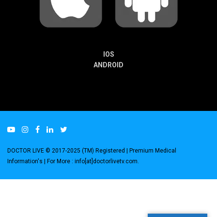
IOS
ANDROID
DOCTOR LIVE © 2017-2025 (TM) Registered
| Premium Medical
Information's |
For More : info[at]doctorlivetv.com
.