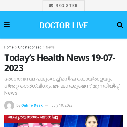
REGISTER
DOCTOR LIVE
Home
Uncategorized
News
Today’s Health News 19-07-
2023
രോഗാവസ്ഥ പങ്കുവെച്ച് മനീഷ കൊയ്‌രാളയും
ഗ്രേറ്റ ഗെര്‍ഗ്വിഗും, മഴ കനക്കുമെന്ന് മുന്നറിയിപ്പ് |
News
by
Online Desk
July 19, 2023