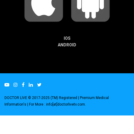
IOS
ANDROID
DOCTOR LIVE © 2017-2025 (TM) Registered
| Premium Medical
Information's |
For More : info[at]doctorlivetv.com
.