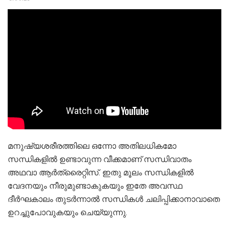
മനുഷ്യശരീരത്തിലെ ഒന്നോ അതിലധികമോ
സന്ധികളിൽ ഉണ്ടാവുന്ന വീക്കമാണ് സന്ധിവാതം
അഥവാ ആർത്രൈറ്റിസ്. ഇതു മൂലം സന്ധികളിൽ
വേദനയും നീരുമുണ്ടാകുകയും ഇതേ അവസ്ഥ
ദീർഘകാലം തുടർന്നാൽ സന്ധികൾ ചലിപ്പിക്കാനാവാതെ
ഉറച്ചുപോവുകയും ചെയ്യുന്നു.