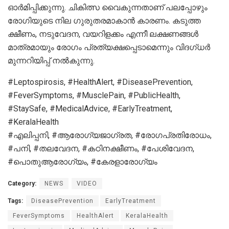
ഓർമിപ്പിക്കുന്നു. ചികിത്സ വൈകുന്നതാണ് പലപ്പോഴും
രോഗിയുടെ നില ഗുരുതരമാകാൻ കാരണം. കടുത്ത
ക്ഷീണം, നടുവേദന, വയറിളക്കം എന്നീ ലക്ഷണങ്ങൾ
മാത്രമായും രോഗം പ്രത്യക്ഷപ്പെടാമെന്നും വിദഗ്ധർ
മുന്നറിയിപ്പ് നൽകുന്നു.
#Leptospirosis, #HealthAlert, #DiseasePrevention,
#FeverSymptoms, #MusclePain, #PublicHealth,
#StaySafe, #MedicalAdvice, #EarlyTreatment,
#KeralaHealth
#എലിപ്പനി, #ആരോഗ്യജാഗ്രത, #രോഗപ്രതിരോധം,
#പനി, #തലവേദന, #കഠിനക്ഷീണം, #പേശിവേദന,
#പൊതുആരോഗ്യം, #കേരളാരോഗ്യം
Category:
NEWS
VIDEO
Tags:
DiseasePrevention
EarlyTreatment
FeverSymptoms
HealthAlert
KeralaHealth