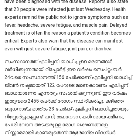
have been diagnosed with the disease. Reports also state
that 23 people were infected just last Wednesday. Health
experts remind the public not to ignore symptoms such as
fever, headache, severe fatigue, and muscle pain. Delayed
treatment is often the reason a patient’s condition becomes
critical. Experts also warn that the disease can manifest
even with just severe fatigue, joint pain, or diarrhea.
സംസ്ഥാനത്ത് എലിപ്പനി ബാധിച്ചുള്ള മരണങ്ങൾ
വർധിക്കുന്നതായി റിപ്പോർട്ട്. ഈ വർഷം സെപ്റ്റംബർ
24വരെ സംസ്ഥാനത്ത് 156 പേർക്കാണ് എലിപ്പനി ബാധിച്ച്
ജീവൻ നഷ്ടമായത്. 122 പേരുടെ മരണകാരണം എലിപ്പനി
ബാധയാണോ എന്നതും സംശയിക്കുന്നുണ്ട്. ഈ വർഷം
ഇതുവരെ 2455 പേർക്ക് രോഗം സ്ഥിരീകരിച്ചു. കഴിഞ്ഞ
ബുധനാഴ്ച മാത്രം 23 പേർക്ക് എലിപ്പനി ബാധിച്ചതായും
റിപ്പോർട്ടുകളുണ്ട്. പനി, തലവേദന, കഠിനമായ ക്ഷീണം,
പേശി വേദന അടക്കമുള്ള രോഗ ലക്ഷണങ്ങളെ
നിസ്സാരമായി കാണരുതെന്ന് ആരോഗ്യ വിദഗ്ധർ