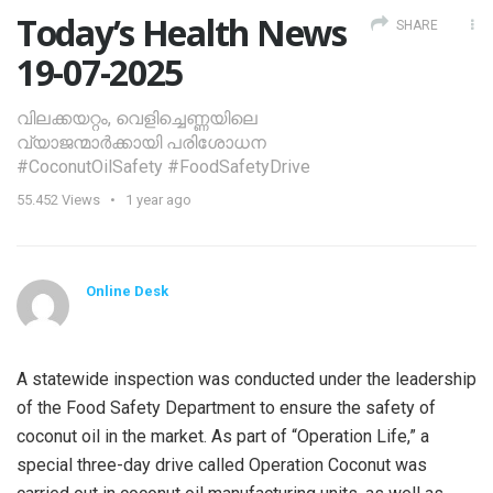
Today’s Health News
SHARE
19-07-2025
വിലക്കയറ്റം, വെളിച്ചെണ്ണയിലെ
വ്യാജന്മാർക്കായി പരിശോധന
#CoconutOilSafety #FoodSafetyDrive
55.452
Views
1 year ago
Online Desk
A statewide inspection was conducted under the leadership
of the Food Safety Department to ensure the safety of
coconut oil in the market. As part of “Operation Life,” a
special three-day drive called Operation Coconut was