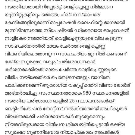
നടത്തിയാതായി റിപ്പോർട്ട്. വെളിച്ചെണ്ണ നിർമ്മാണ
യൂണിറ്റുകളിലും മൊത്ത, ചില്ലറ വ്യാപാര
കേന്ദ്രങ്ങളിലുമാണ് ഓപ്പറേഷൻ ലൈഫിന്റെ ഭാഗമായി
മൂന്ന് ദിവസത്തെ സ്പെഷ്യൽ ഡ്രൈവായ ഓപ്പറേഷൻ
നാളികേര നടത്തിയത്. വെളിച്ചെണ്ണയുടെ വില കൂടുന്ന
സാഹചര്യത്തിൽ മായം ചേർത്ത വെളിച്ചെണ്ണ
വിപണിയിലെത്താവുന്ന സാഹചര്യം മുന്നിൽ കണ്ടാണ്
ഭക്ഷ്യ സുരക്ഷാ വകുപ്പ് പരിശോധനകൾ
കർശനമാക്കിയത്. മായം ചേർത്ത വെളിച്ചെണ്ണയുടെ
വിൽപനയ്ക്കെതിരെ പൊതുജനങ്ങളും ജാഗ്രത
പാലിക്കണമെന്ന് ആരോഗ്യ വകുപ്പ് മന്ത്രി വീണാ ജോർജ്
അഭ്യർത്ഥിച്ചു. സംസ്ഥാനത്താകെ 980 സ്ഥാപനങ്ങളിൽ
നടത്തിയ പരിശോധനകളിൽ 25 സ്ഥാപനങ്ങൾക്ക്
റെക്ടിഫിക്കേഷൻ നോട്ടീസ് നൽകിയാതായി അധികൃതർ
വ്യക്തമാക്കി. പരിശോധനകൾ തുടരുമെന്നും
നിയമവിരുദ്ധമായ വിൽപന ശ്രദ്ധയിൽപ്പെട്ടാൽ ഭക്ഷ്യ
സുരക്ഷാ ഗുണനിലവാര നിയമപ്രകാരം നടപടികൾ