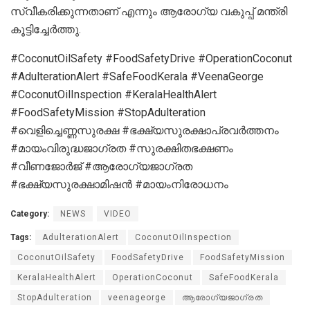
സ്വീകരിക്കുന്നതാണ് എന്നും ആരോഗ്യ വകുപ്പ് മന്ത്രി
കൂട്ടിച്ചേർത്തു.
#CoconutOilSafety #FoodSafetyDrive #OperationCoconut
#AdulterationAlert #SafeFoodKerala #VeenaGeorge
#CoconutOilInspection #KeralaHealthAlert
#FoodSafetyMission #StopAdulteration
#വെളിച്ചെണ്ണസുരക്ഷ #ഭക്ഷ്യസുരക്ഷാപ്രവർത്തനം
#മായംവിരുദ്ധജാഗ്രത #സുരക്ഷിതഭക്ഷണം
#വീണജോർജ് #ആരോഗ്യജാഗ്രത
#ഭക്ഷ്യസുരക്ഷാമിഷൻ #മായംനിരോധനം
Category:
NEWS
VIDEO
Tags:
AdulterationAlert
CoconutOilInspection
CoconutOilSafety
FoodSafetyDrive
FoodSafetyMission
KeralaHealthAlert
OperationCoconut
SafeFoodKerala
StopAdulteration
veenageorge
ആരോഗ്യജാഗ്രത