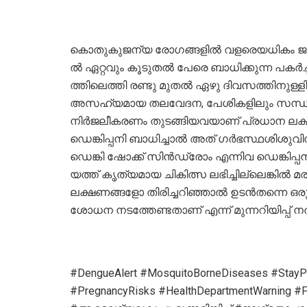
കൊ​തു​കു​ജ​ന്യ രോ​ഗ​ങ്ങ​ളി​ൽ വ​ള​രെ​യ​ധി​കം
ൽ ഏ​റ്റ​വും കൂ​ടു​ത​ൽ പേ​രെ ബാ​ധി​ക്കു​ന്ന പകർച്ച
ത്തി​ലെ​ത്തി ര​ണ്ടു മു​ത​ൽ ഏ​ഴു ദി​വ​സ​ത്തി​നു​ള്ള
അ​സ​ഹ്യ​മാ​യ ത​ല​വേ​ദ​ന, പേ​ശി​ക​ളി​ലും സ​ന്ധി​ക​
നി​ർ​ജ​ലീ​ക​ര​ണം തു​ട​ങ്ങി​യ​വ​യാ​ണ് പ്ര​ധാ​ന ല
ഡെ​ങ്കി​പ്പ​നി ബാ​ധി​ച്ചാ​ൽ അ​ത് ഗ​ർ​ഭ​സ്ഥ​ശി​ശു​വ
ഡെ​ങ്കി ഷോ​ക്ക് സി​ൻ​ഡ്രോം എ​ന്നി​വ ഡെ​ങ്കി​പ്പ​നി
യ​ത്ത് കൃ​ത്യ​മാ​യ ചി​കി​ത്സ ല​ഭി​ച്ചി​ല്ലെ​ങ്കി​ൽ
ലക്ഷണങ്ങളോ തി​രി​ച്ച​റി​ഞ്ഞാ​ൽ ഉടൻതന്നെ ഒരു വിധ
ശോ​ധ​ന ന​ട​ത്തേ​ണ്ട​താ​ണ് എന്ന് മുന്നറിയ
#DengueAlert #MosquitoBorneDiseases #StayP
#PregnancyRisks #HealthDepartmentWarnin