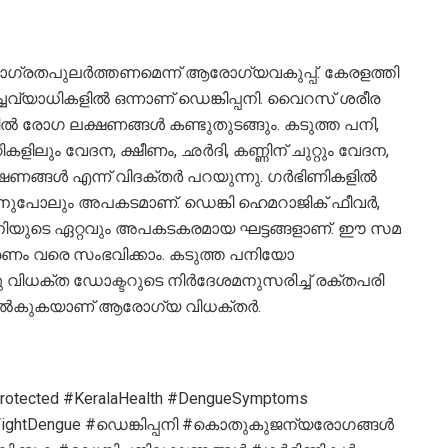
 ജാ​ഗ്ര​തപുലർത്തണമെന്ന് ആരോഗ്യവകുപ്പ്. കേ​ര​ള​ത്തി​
വ്യാ​ധി​ക​​ളിൽ ​ഒന്നാണ് ഡെ​ങ്കി​പ്പ​നി. വൈ​റ​സ് ശ​രീ​ര​
ി​ൽ രോ​ഗ ല​ക്ഷ​ണ​ങ്ങ​ൾ ക​ണ്ടു​തു​ട​ങ്ങും. ക​ടു​ത്ത പ​നി,
ളി​ലും വേ​ദ​ന, ക്ഷീ​ണം, ഛർ​ദി, ക​ണ്ണി​ന് ചു​റ്റും വേ​ദ​ന,
​ക്ഷ​ണ​ങ്ങ​ൾ എന്ന് വിദക്തർ പറയുന്നു. ഗ​ർ​ഭി​ണി​ക​ളി​ൽ
ി​നു​പോ​ലും അ​പ​ക​ട​മാ​ണ്. ഡെ​ങ്കി ഹെ​മ​റാ​ജി​ക് ഫീ​വ​ർ,
​യു​ടെ ഏ​റ്റ​വും അ​പ​ക​ട​ക​ര​മാ​യ ഘ​ട്ട​ങ്ങ​ളാ​ണ്. ഈ ​സ​മ​
 മ​ര​ണം വ​രെ സം​ഭ​വി​ക്കാം. ക​ടു​ത്ത പ​നിയോ
ക്ത ഡോ​ക്ട​റുടെ ​നി​ർ​ദേ​ശ​മ​നു​സ​രി​ച്ച് ര​ക്ത​പ​രി​
ിപ്പ് നൽകുകയാണ് ആരോഗ്യ വിധക്തർ.
rotected #KeralaHealth #DengueSymptoms
g #FightDengue #ഡെങ്കിപ്പനി #കൊതുകുജന്യരോഗങ്ങൾ