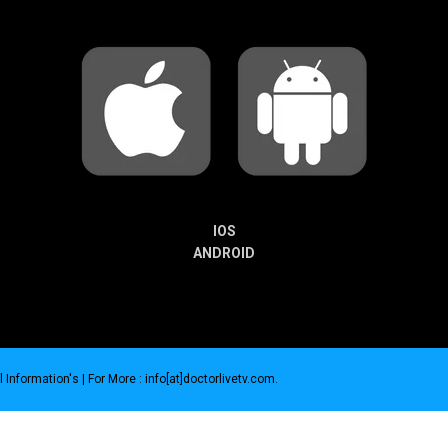
IOS
ANDROID
 Information's |
For More : info[at]doctorlivetv.com
.