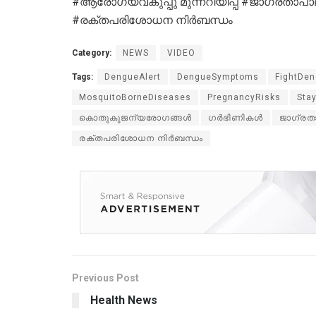
#ആരോഗ്യവകുപ്പു മുന്നറിയിപ്പ് #ജാഗ്രതാപ
#രക്തപരിശോധന നിർബന്ധം
Category:
NEWS
VIDEO
Tags:
DengueAlert
DengueSymptoms
FightDe
MosquitoBorneDiseases
PregnancyRisks
Sta
കൊതുകുജന്യരോഗങ്ങൾ
ഗർഭിണികൾ
ജാഗ്രത
രക്തപരിശോധന നിർബന്ധം
Previous Post
Health News