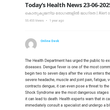
Today’s Health News 23-06-202
കൊതുകുജന്യ രോഗങ്ങളില്‍ ജാഗ്രത | Alert on
55.455
Views
1 year ago
Online Desk
The Health Department has urged the public to e
diseases. Dengue fever is one of the most comm
begin two to seven days after the virus enters th
severe headache, muscle and joint pain, fatigue, 
contracts dengue, it can even pose a threat to 
Shock Syndrome are the most dangerous stages of t
it can lead to death. Health experts warn that in
immediately consult a specialist and undergo a b