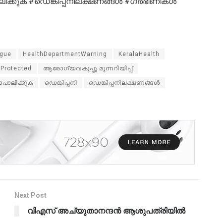
ാലിക്കുക #ഡെങ്കിപ്പനിലക്ഷണങ്ങൾ #ഗർഭിണികൾ
ngue
HealthDepartmentWarning
KeralaHealth
yProtected
ആരോഗ്യവകുപ്പു മുന്നറിയിപ്പ്
ാപാലിക്കുക
ഡെങ്കിപ്പനി
ഡെങ്കിപ്പനിലക്ഷണങ്ങൾ
Next Post
വിഎസ് അച്യുതാനന്ദൻ ആശുപത്രിയിൽ