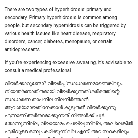
There are two types of hyperhidrosis: primary and
secondary. Primary hyperhidrosis is common among
people, but secondary hyperhidrosis can be triggered by
various health issues like heart disease, respiratory
disorders, cancer, diabetes, menopause, or certain
antidepressants.
If you’re experiencing excessive sweating, it’s advisable to
consult a medical professional.
വിയർക്കാറുണ്ടോ? വിയർപ്പ് സാധാരണമാണെങ്കിലും,
നിയന്ത്രണാതീതമായി വിയർക്കുന്നത് ശരീരത്തിന്റെ
സാധാരണ താപനില നിലനിർത്താൻ
ആവശ്യമായതിനേക്കാൾ കൂടുതൽ വിയർക്കുന്നു
എന്നാണ് അർത്ഥമാക്കുന്നത്. നിങ്ങൾക്ക് ചൂട്
തോന്നുന്നില്ല, വ്യായാമം ചെയ്യുന്നില്ല, അല്ലെങ്കിൽ
എരിവുള്ള ഒന്നും കഴിക്കുന്നില്ല എന്നീ അവസ്ഥകളിലും