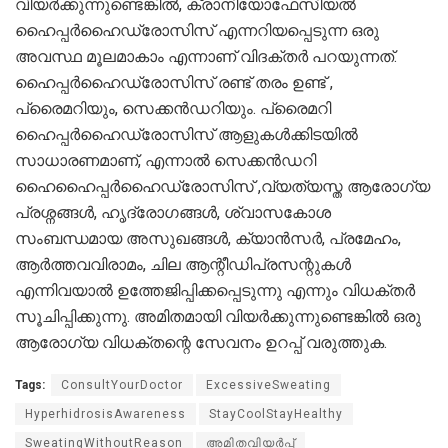
വിയർക്കുന്നുണ്ടെങ്കിൽ, ക്രാനിയോഫേസിയൽ
ഹൈപ്പർഹൈഡ്രോസിസ് എന്നറിയപ്പെടുന്ന ഒരു
അവസ്ഥ മൂലമാകാം എന്നാണ് വിദക്തർ പറയുന്നത്.
ഹൈപ്പർഹൈഡ്രോസിസ് രണ്ട് തരം ഉണ്ട് ,
പ്രൈമറിയും, സെക്കൻഡറിയും. പ്രൈമറി
ഹൈപ്പർഹൈഡ്രോസിസ് ആളുകൾക്കിടയിൽ
സാധാരണമാണ്, എന്നാൽ സെക്കൻഡറി
ഹൈഹൈപ്പർഹൈഡ്രോസിസ് ,വ്യത്യസ്ത ആരോഗ്യ
പ്രശ്നങ്ങൾ, ഹൃദ്രോഗങ്ങൾ, ശ്വാസകോശ
സംബന്ധമായ അസുഖങ്ങൾ, ക്യാൻസർ, പ്രമേഹം,
ആർത്തവവിരാമം, ചില ആന്റീഡിപ്രസന്റുകൾ
എന്നിവയാൽ ഉത്തേജിപ്പിക്കപ്പെടുന്നു എന്നും വിധക്തർ
സൂചിപ്പിക്കുന്നു. അമിതമായി വിയർക്കുന്നുണ്ടെങ്കിൽ ഒരു
ആരോഗ്യ വിധക്തന്റെ സേവനം ഉറപ്പ് വരുത്തുക.
Tags:
ConsultYourDoctor
ExcessiveSweating
HyperhidrosisAwareness
StayCoolStayHealthy
SweatingWithoutReason
അമിതവിയർപ്പ്