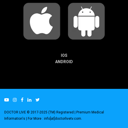
IOS
ANDROID
DOCTOR LIVE © 2017-2025 (TM) Registered
| Premium Medical
Information's |
For More : info[at]doctorlivetv.com
.