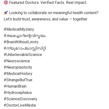
Featured Doctors. Verified Facts. Real Impact.
Looking to collaborate on meaningful health content?
Let’s build trust, awareness, and value — together.
#MedicalMystery
#തലച്ചോറിന്റെവിസ്മയം
#BrainWithoutLimits
#ന്യൂറോപ്ലാസ്റ്റിസിറ്റി
#UnbelievableScience
#Neuroscience
#Neuroplasticity
#MedicalHistory
#StrangeButTrue
#HumanBrain
#Hydrocephalus
#ScienceDiscovery
#DoctorLiveMedia