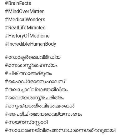
#BrainFacts
#MindOverMatter
#MedicalWonders
#RealLifeMiracles
#HistoryOfMedicine
#IncredibleHumanBody
#ഡോക്ടര്‍ലൈവ്മീഡിയ
#മനഃശാസ്ത്രരഹസ്യം
#ചികിത്സാഅദ്ഭുതം
#ഹൈഡ്രോസെഫാലസ്
#തലച്ചോറില്ലാത്തജീവിതം
#വൈദ്യശാസ്ത്രചരിത്രം
#മനുഷ്യശരീരവിശേഷതകള്‍
#അപരിചിതമായവൈദ്യസംഭവം
#സയന്‍സ്‌സ്റ്റോറി
#സാധാരണജീവിതംഅസാധാരണശരീരവുമായി