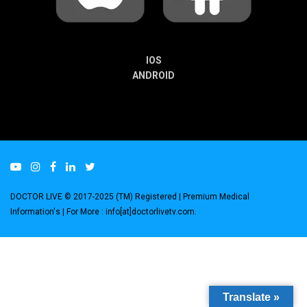
IOS
ANDROID
DOCTOR LIVE © 2017-2025 (TM) Registered
| Premium Medical
Information's |
For More : info[at]doctorlivetv.com
.
Translate »