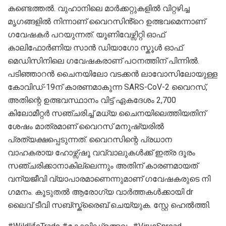
കണ്ടെത്തൽ. വുഹാനിലെ മാർക്കറ്റുകളിൽ വിറ്റഴിച്ച
മൃഗങ്ങളിൽ നിന്നാണ് വൈറസിൻ്റെ ഉത്ഭവമെന്നാണ് ​
ഗവേഷകർ പറയുന്നത്. യൂണിവേഴ്സിറ്റി ഓഫ്
കാലിഫോർണിയ സാൻ ഡിയാഗോ സ്കൂൾ ഓഫ്
മെഡിസിനിലെ ഗവേഷകരാണ് പഠനത്തിന് പിന്നിൽ.
പടിഞ്ഞാറൻ ചൈനയിലോ വടക്കൻ ലാവോസിലോയുള്ള
കോവിഡ്-19ന് കാരണമാകുന്ന SARS-CoV-2 വൈറസ്,
അതിന്റെ ഉത്ഭവസ്ഥാനം വിട്ട് ഏകദേശം 2,700
കിലോമീറ്റർ സഞ്ചരിച്ച് മധ്യ ചൈനയിലെത്തിയതിന്
ശേഷം മാത്രമാണ് വൈറസ് മനുഷ്യരിൽ
പ്രത്യക്ഷപ്പെടുന്നത്. വൈറസിന്റെ പ്രധാന
വാഹകരായ ഹോഴ്സ്ഷൂ വവ്വാലുകൾക്ക് ഇത്ര ദൂരം
സഞ്ചരിക്കാനാകില്ലെന്നും അതിന് കാരണമായത്
വന്യജീവി വ്യാപാരമാണെന്നുമാണ് ​ഗവേഷകരുടെ നി​
ഗമനം. കൂടുതൽ ആരോഗ്യ വാർത്തകൾക്കായി dr
ലൈവ് ടീവി സബ്സ്ക്രൈബ് ചെയ്യുക. സ്റ്റേ ഹെൽത്തി.