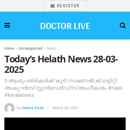
REGISTER
DOCTOR LIVE
Home
Uncategorized
News
Today’s Helath News 28-03-
2025
5 ആശുപത്രികൾക്ക് കൂടി നാഷണൽ ക്വാളിറ്റി
അഷുറൻസ് സ്റ്റാൻഡേർഡ്സ് അംഗീകാരം #nqas
#keralanews
by
Online Desk
March 28, 2025