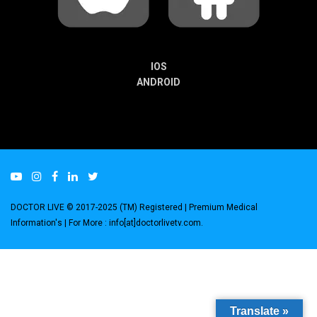
IOS
ANDROID
DOCTOR LIVE © 2017-2025 (TM) Registered
| Premium Medical
Information's |
For More : info[at]doctorlivetv.com
.
Translate »