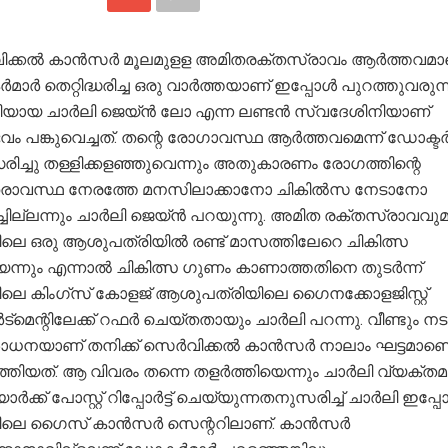
ക്കൽ കാൻസർ മൂലമുളള അമിതരക്തസ്രാവം ആർത്തവമാണ
മാർ തെറ്റിദ്ധരിച്ച ഒരു വാർത്തയാണ് ഇപ്പോൾ പുറത്തുവരുന്ന
ിയായ ചാർലി ജെയ്ൻ ലോ എന്ന ലണ്ടൻ സ്വദേശിനിയാണ്
ം പങ്കുവെച്ചത്. തന്റെ രോഗാവസ്ഥ ആർത്തവമെന്ന് ഡോക്ട
ദ്ധരിച്ചു തള്ളിക്കളഞ്ഞുവെന്നും അതുകാരണം രോഗത്തിന്റെ
രാവസ്ഥ നേരത്തേ മനസിലാക്കാനോ ചികിൽസ നേടാനോ
്ചില്ലന്നും ചാർലി ജെയ്ൻ പറയുന്നു. അമിത രക്തസ്രാവവു
ിലെ ഒരു ആശുപത്രിയിൽ രണ്ട് മാസത്തിലേറെ ചികിത്സ
െന്നും എന്നാൽ ചികിത്സ ഗുണം കാണാത്തതിനെ തുടർന്ന്
ിലെ കിംഗ്സ് കോളജ് ആശുപത്രിയിലെ ഗൈനക്കോളജിസ്റ്റ്
ർട്മെന്റിലേക്ക് റഫർ ചെയ്തതായും ചാർലി പറന്നു. വീണ്ടും ന
ധനയാണ് തനിക്ക് സെർവിക്കൽ കാൻസർ നാലാം ഘട്ടമാണെന
്തിയത്. ആ വിവരം തന്നെ തളർത്തിയെന്നും ചാർലി വ്യക്തമാക
ർക്ക് പോസ്റ്റ് റിപ്പോർട്ട് ചെയ്യുന്നതനുസരിച്ച് ചാർലി ഇപ്
ിലെ ഗൈസ് കാൻസർ സെന്ററിലാണ്. കാൻസർ