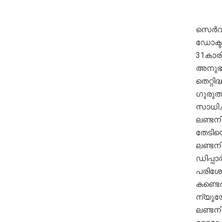
സെർവി
ഡോക്ടർ
31കാര
അനുഭവ
തെറ്റി
ഗുരുത
സാധിച
ലണ്ടന
തേടിയ
ലണ്ടന
ഡിപ്പാ
പരിശോ
കണ്ടെത
ന്യൂയോ
ലണ്ടന