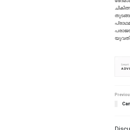
ഭേദമാക
ചികിത്
തുടങ്ങ
പ്രാഥമ
പരാജയ
യുവതി
Previou
Can
Discu