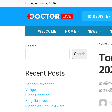
Friday, August 7, 2026
REGISTER 
WELCOME
HOME
NEWS
N
Home
Search
To
Search
20
Recent Posts
രക്തസ
Cancer Prevention
സെര്‍
Vitiligo
Blood Donation
Shigella Infection
b
Nipah : We Should Aware