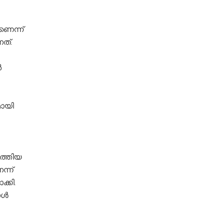
െന്ന്
ത്.
ർ
മായി
ടത്തിയ
്ന്
്കി.
പോൾ