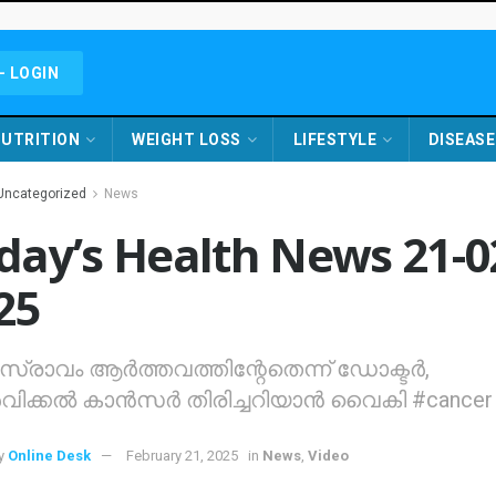
- LOGIN
UTRITION
WEIGHT LOSS
LIFESTYLE
DISEASE
Uncategorized
News
day’s Health News 21-0
25
്രാവം ആര്‍ത്തവത്തിന്റേതെന്ന് ഡോക്ടര്‍,
വിക്കല്‍ കാന്‍സര്‍ തിരിച്ചറിയാന്‍ വൈകി #cancer
y
Online Desk
February 21, 2025
in
News
,
Video