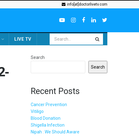
info[at]doctorlivetv.com
LIVE TV
Search
2-
Search
Recent Posts
Cancer Prevention
Vitiligo
Blood Donation
Shigella Infection
Nipah : We Should Aware