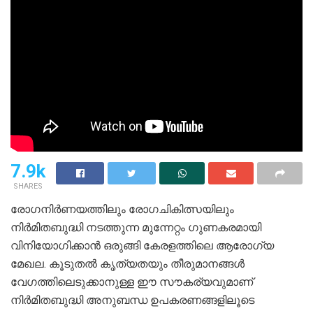
7.9k
SHARES
രോഗനിര്‍ണയത്തിലും രോഗചികിത്സയിലും
നിര്‍മിതബുദ്ധി നടത്തുന്ന മുന്നേറ്റം ഗുണകരമായി
വിനിയോഗിക്കാന്‍ ഒരുങ്ങി കേരളത്തിലെ ആരോഗ്യ
മേഖല. കൂടുതല്‍ കൃത്യതയും തീരുമാനങ്ങള്‍
വേഗത്തിലെടുക്കാനുള്ള ഈ സൗകര്യവുമാണ്
നിര്‍മിതബുദ്ധി അനുബന്ധ ഉപകരണങ്ങളിലൂടെ