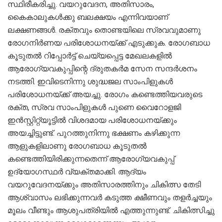
സ്ഥിരീകരിച്ചു. വയറുവേദന, അതിസാരം,
കൈകാലുകൾക്കു ബലക്ഷയം എന്നിവയാണ്
ലക്ഷണങ്ങൾ. രക്തവും തൊണ്ടയിലെ സ്രവവുമാണു
രോഗനിർണയ പരിശോധനയ്ക്ക് എടുക്കുക. രോഗബാധ
കൂടുതൽ റിപ്പോർട്ട് ചെയ്യപ്പെട്ട മേഖലകളിൽ
ആരോഗ്യവകുപ്പിന്റെ ദ്രുതകർമ സേന സന്ദർശനം
നടത്തി. ഇവിടെനിന്നു ശുദ്ധജല സാംപിളുകൾ
പരിശോധനയ്ക്ക് അയച്ചു. രോഗം കണ്ടെത്തിയവരുടെ
രക്ത, സ്രവ സാംപിളുകൾ പുണെ വൈറോളജി
ഇൻസ്റ്റിറ്റ്യൂട്ടിൽ വിശദമായ പരിശോധനയ്ക്കും
അയച്ചിട്ടുണ്ട്. പുറത്തുനിന്നു ഭക്ഷണം കഴിക്കുന്ന
ആളുകളിലാണു രോഗബാധ കൂടുതൽ
കണ്ടെത്തിയിരിക്കുന്നതെന്ന് ആരോഗ്യവകുപ്പ്
ഉദ്യോഗസ്ഥർ വ്യക്തമാക്കി. ആദ്യം
വയറുവേദനയ്ക്കും അതിസാരത്തിനും ചികിത്സ തേടി
ആശ്വാസം ലഭിക്കുന്നവർ കടുത്ത ക്ഷീണവും തളർച്ചയും
മൂലം വീണ്ടും ആശുപത്രിയിൽ എത്തുന്നുണ്ട്. ചികിത്സിച്ചു