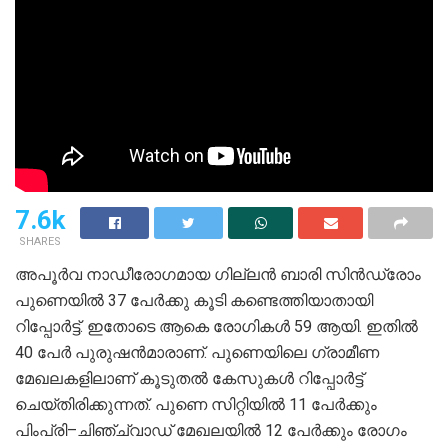
7.6k
SHARES
അപൂർവ നാഡീരോഗമായ ഗില്ലൻ ബാരി സിൻഡ്രോം
പുണെയിൽ 37 പേർക്കു കൂടി കണ്ടെത്തിയാതായി
റിപ്പോർട്ട്. ഇതോടെ ആകെ രോഗികൾ 59 ആയി. ഇതിൽ
40 പേർ പുരുഷൻമാരാണ്. പുണെയിലെ ഗ്രാമീണ
മേഖലകളിലാണ് കൂടുതൽ കേസുകൾ റിപ്പോർട്ട്
ചെയ്തിരിക്കുന്നത്. പുണെ സിറ്റിയിൽ 11 പേർക്കും
പിംപ്രി–ചിഞ്ച്‌വാഡ് മേഖലയിൽ 12 പേർക്കും രോഗം