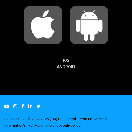
IOS
ANDROID
DOCTOR LIVE © 2017-2025 (TM) Registered
| Premium Medical
Information's |
For More : info[at]doctorlivetv.com
.