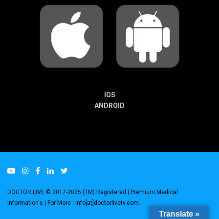
IOS
ANDROID
DOCTOR LIVE © 2017-2025 (TM) Registered
| Premium Medical
Information's |
For More : info[at]doctorlivetv.com
.
Translate »