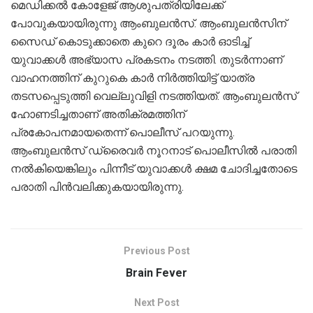
മെഡിക്കൽ കോളേജ് ആശുപത്രിയിലേക്ക്
പോവുകയായിരുന്നു ആംബുലൻസ്. ആംബുലൻസിന്
സൈഡ് കൊടുക്കാതെ കുറെ ദൂരം കാർ ഓടിച്ച്
യുവാക്കൾ അഭ്യാസ പ്രകടനം നടത്തി. തുടർന്നാണ്
വാഹനത്തിന് കുറുകെ കാർ നിർത്തിയിട്ട് യാത്ര
തടസപ്പെടുത്തി വെല്ലുവിളി നടത്തിയത്. ആംബുലൻസ്
ഹോണടിച്ചതാണ് അതിക്രമത്തിന്
പ്രകോപനമായതെന്ന് പൊലീസ് പറയുന്നു.
ആംബുലൻസ് ഡ്രൈവർ നൂറനാട് പൊലീസിൽ പരാതി
നൽകിയെങ്കിലും പിന്നീട് യുവാക്കൾ ക്ഷമ ചോദിച്ചതോടെ
പരാതി പിൻവലിക്കുകയായിരുന്നു.
Previous Post
Brain Fever
Next Post