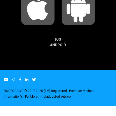
IOS
ANDROID
DOCTOR LIVE © 2017-2025 (TM) Registered
| Premium Medical
Information's |
For More : info[at]doctorlivetv.com
.