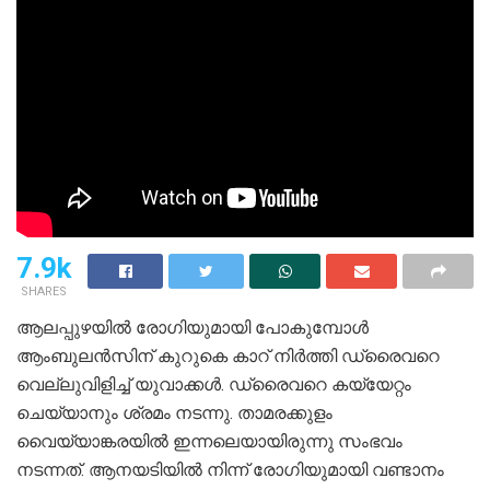
7.9k
SHARES
ആലപ്പുഴയിൽ രോഗിയുമായി പോകുമ്പോൾ
ആംബുലൻസിന് കുറുകെ കാറ് നിർത്തി ഡ്രൈവറെ
വെല്ലുവിളിച്ച് യുവാക്കൾ. ഡ്രൈവറെ കയ്യേറ്റം
ചെയ്യാനും ശ്രമം നടന്നു. താമരക്കുളം
വൈയ്യാങ്കരയിൽ ഇന്നലെയായിരുന്നു സംഭവം
നടന്നത്. ആനയടിയിൽ നിന്ന് രോഗിയുമായി വണ്ടാനം