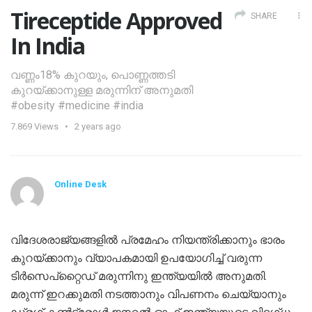
Tireceptide Approved
SHARE
In India
വണ്ണം18% കുറയും, പൊണ്ണത്തടി
കുറയ്ക്കാനുള്ള മരുന്നിന് അനുമതി
#obesity #medicine #india
7.869
Views
2 years ago
Online Desk
വിദേശരാജ്യങ്ങളിൽ പ്രമേഹം നിയന്ത്രിക്കാനും ഭാരം
കുറയ്‌ക്കാനും വ്യാപകമായി ഉപയോഗിച്ച്‌ വരുന്ന
ടിർസെപ്‌റ്റൈഡ്‌ മരുന്നിനു ഇന്ത്യയിൽ അനുമതി.
മരുന്ന് ഇറക്കുമതി നടത്താനും വിപണനം ചെയ്യാനും