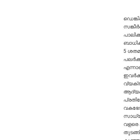
ഡെങ്കി
സങ്കീ
പാലിക്
ബാധിക്
5 ശതമ
പലർക്ക
എന്നാ
ഇവർക്ക
വ്യക്
ആദ്യം
പ്രതിര
വകഭേദ
സാധ്യ
വളരെ 
തുടങ്