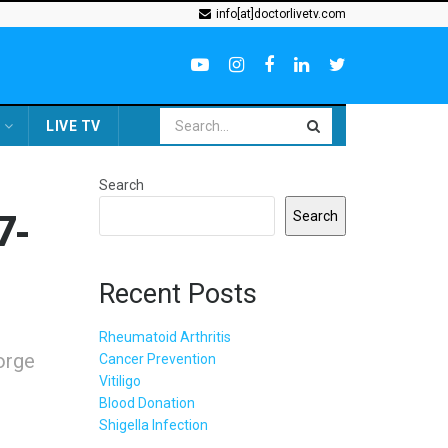
info[at]doctorlivetv.com
LIVE TV
Search
7-
Search
Recent Posts
Rheumatoid Arthritis
orge
Cancer Prevention
Vitiligo
Blood Donation
Shigella Infection