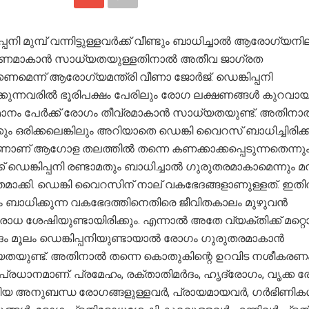
പ്പനി മുമ്പ് വന്നിട്ടുള്ളവർക്ക് വീണ്ടും ബാധിച്ചാൽ ആരോഗ്യനി
ർണമാകാൻ സാധ്യതയുള്ളതിനാൽ അതീവ ജാഗ്രത
കണമെന്ന് ആരോഗ്യമന്ത്രി വീണാ ജോർജ്. ഡെങ്കിപ്പനി
കുന്നവരിൽ ഭൂരിപക്ഷം പേരിലും രോഗ ലക്ഷണങ്ങൾ കുറവായിര
ാനം പേർക്ക് രോഗം തീവ്രമാകാൻ സാധ്യതയുണ്ട്. അതിനാ
ും ഒരിക്കലെങ്കിലും അറിയാതെ ഡെങ്കി വൈറസ് ബാധിച്ചിരിക്
ണാണ് ആഗോള തലത്തിൽ തന്നെ കണക്കാക്കപ്പെടുന്നതെന്നു
് ഡെങ്കിപ്പനി രണ്ടാമതും ബാധിച്ചാൽ ഗുരുതരമാകാമെന്നും മന്
തമാക്കി. ഡെങ്കി വൈറസിന് നാല് വകഭേദങ്ങളാണുള്ളത്. ഇത
 ബാധിക്കുന്ന വകഭേദത്തിനെതിരെ ജീവിതകാലം മുഴുവൻ
ോധ ശേഷിയുണ്ടായിരിക്കും. എന്നാൽ അതേ വ്യക്തിക്ക് മറ്റ
ം മൂലം ഡെങ്കിപ്പനിയുണ്ടായാൽ രോഗം ഗുരുതരമാകാൻ
തയുണ്ട്. അതിനാൽ തന്നെ കൊതുകിന്റെ ഉറവിട നശീകരണ
പ്രധാനമാണ്. പ്രമേഹം, രക്താതിമർദം, ഹൃദ്രോഗം, വൃക്ക 
ങിയ അനുബന്ധ രോഗങ്ങളുള്ളവർ, പ്രായമായവർ, ഗർഭിണിക