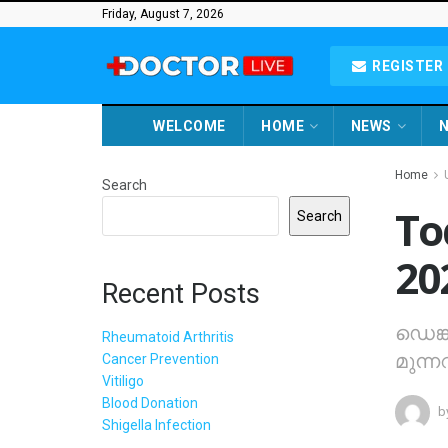
Friday, August 7, 2026
REGISTER 
WELCOME
HOME
NEWS
N
Home
Search
To
Search
20
Recent Posts
ഡെങ്ക
Rheumatoid Arthritis
മുന്ന
Cancer Prevention
Vitiligo
Blood Donation
b
Shigella Infection