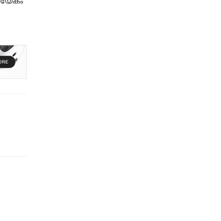
്യേകം