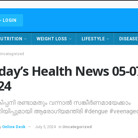
- LOGIN
UTRITION
WEIGHT LOSS
LIFESTYLE
DISEASE
Uncategorized
day’s Health News 05-0
24
ിപ്പനി രണ്ടാമതും വന്നാൽ സങ്കീർണമായേക്കാം
റിയിപ്പുമായി ആരോഗ്യമന്ത്രി #dengue #veenage
y
Online Desk
July 5, 2024
in
Uncategorized