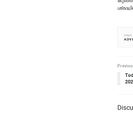
കുഞ്ഞ
ശ്രദ്ധ
Previou
Tod
202
Discu