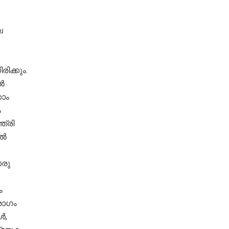
ല
ിക്കും.
ൽ
കാം
ം
ത്രി
ിൽ
ൊരു
ം
രോഗം
ൾ,