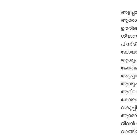
അട്ടപ്
ആരോഗ്
ഊരിലെ
ശ്വാസം
പിന്നീ
കോയമ്പ
ആശുപത്
ജോർജി
അട്ടപ്
ആശുപത
ആദിവാ
കോയമ്
വകുപ്
ആരോഗ്യ
ജീവൻ ര
വാങ്ങ