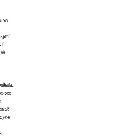
പാറ
ചത്.
്
ാൽ
ില്ല.
ാത്ത
യ
ങ്ങൾ
യുടെ
ം