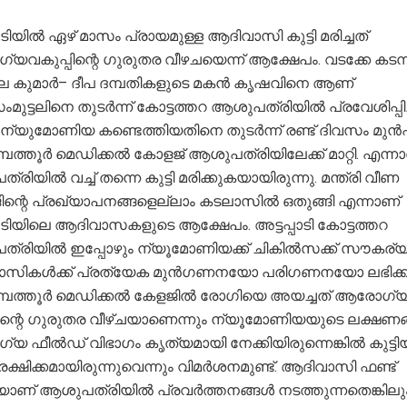
പാടിയിൽ ഏഴ് മാസം പ്രായമുള്ള ആദിവാസി കുട്ടി മരിച്ചത്
യവകുപ്പിന്റെ ഗുരുതര വീഴചയെന്ന് ആക്ഷേപം. വടക്കേ കടമ്
 കുമാർ– ദീപ ദമ്പതികളുടെ മകൻ കൃഷവിനെ ആണ്
മുട്ടലിനെ തുടർന്ന് കോട്ടത്തറ ആശുപത്രിയിൽ പ്രവേശിപ്പിച്
ട് ന്യുമോണിയ കണ്ടെത്തിയതിനെ തുടർന്ന് രണ്ട് ദിവസം മുൻപ
ത്തൂർ മെഡിക്കൽ കോളജ് ആശുപത്രിയിലേക്ക് മാറ്റി. എന്ന
രിയിൽ വച്ച് തന്നെ കുട്ടി മരിക്കുകയായിരുന്നു. മന്ത്രി വീണ
ന്റെ പ്രഖ്യാപനങ്ങളെല്ലാം കടലാസിൽ ഒതുങ്ങി എന്നാണ്
പാടിയിലെ ആദിവാസകളുടെ ആക്ഷേപം. അട്ടപ്പാടി കോട്ടത്തറ
്രിയിൽ ഇപ്പോഴും ന്യൂമോണിയക്ക് ചികിൽസക്ക് സൗകര്യമ
സികൾക്ക് പ്രത്യേക മുൻഗണനയോ പരിഗണനയോ ലഭിക്ക
പത്തൂർ മെഡിക്കൽ കേളജിൽ രോഗിയെ അയച്ചത് ആരോഗ്
പിന്റെ ഗുരുതര വീഴ്ചയാണെന്നും ന്യൂമോണിയയുടെ ലക്ഷണ
 ഫീൽഡ് വിഭാഗം കൃത്യമായി നേക്കിയിരുന്നെങ്കിൽ കുട്ടി
ക്ഷിക്കമായിരുന്നുവെന്നും വിമർശനമുണ്ട്. ആദിവാസി ഫണ്ട്
ിയാണ് ആശുപത്രിയിൽ പ്രവർത്തനങ്ങൾ നടത്തുന്നതെങ്കിലു