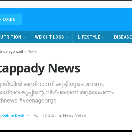
- LOGIN
UTRITION
WEIGHT LOSS
LIFESTYLE
DISEASE
Uncategorized
News
tappady News
പ്പാടിയിൽ ആദിവാസി കുട്ടിയുടെ മരണം,
്യവകുപ്പിന്റെ വീഴ്ചയെന്ന് ആരോപണം
thnews #veenageorge
y
Online Desk
April 18, 2024
in
News
,
Video