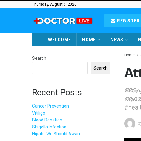
Thursday, August 6, 2026
REGISTER 
WELCOME
HOME
NEWS
N
Home
Search
At
Search
അട്ട
Recent Posts
ആരോഗ
Cancer Prevention
#heal
Vitiligo
Blood Donation
b
Shigella Infection
Nipah : We Should Aware