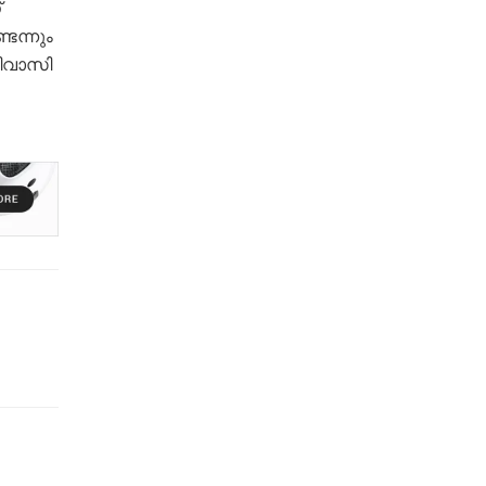
്
െന്നും
ിവാസി