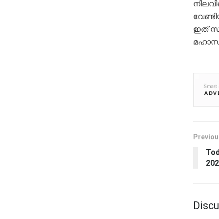
നിലവി
വേണ്ട
ഇത് സ
മഹാസഭ 
Previou
Tod
202
Discu