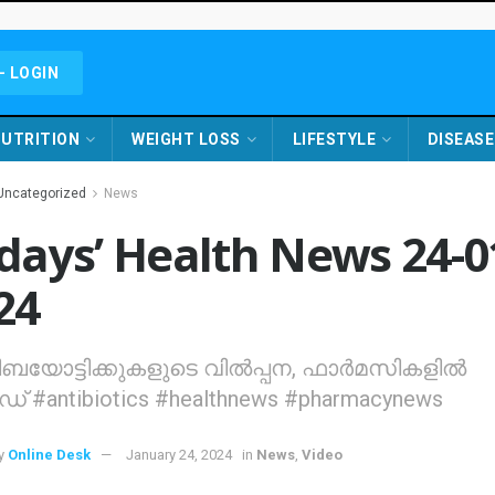
- LOGIN
UTRITION
WEIGHT LOSS
LIFESTYLE
DISEASE
Uncategorized
News
days’ Health News 24-0
24
ബയോട്ടിക്കുകളുടെ വില്‍പ്പന, ഫാര്‍മസികളില്‍
് #antibiotics #healthnews #pharmacynews
y
Online Desk
January 24, 2024
in
News
,
Video