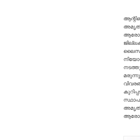
ആന്റി
അമൃത്
ആരോഗ്
ജില്ലക
ലൈസൻസ
നിയോഗ
നടത്തു
മരുന്ന
വിവരങ
കുറിപ്
സ്ഥാപന
അമൃതി
ആരോഗ്യ