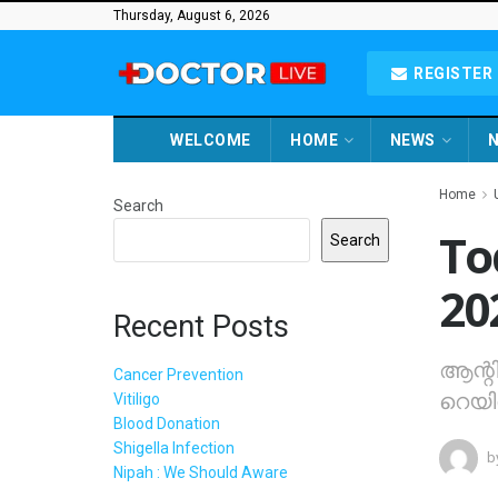
Thursday, August 6, 2026
REGISTER 
WELCOME
HOME
NEWS
N
Home
Search
To
Search
20
Recent Posts
ആന്റി
Cancer Prevention
റെയിഡ
Vitiligo
Blood Donation
Shigella Infection
b
Nipah : We Should Aware