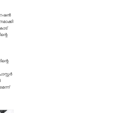
പറേഷൻ
മാക്കി
കോട്
ന്റെ
ിന്റെ
സ്റ്റർ
ൻ
െന്ന്