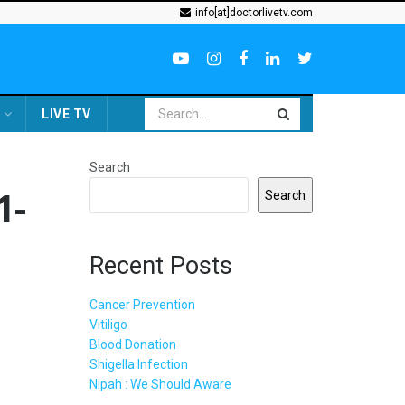
info[at]doctorlivetv.com
LIVE TV
Search
1-
Search
Recent Posts
Cancer Prevention
Vitiligo
Blood Donation
Shigella Infection
Nipah : We Should Aware