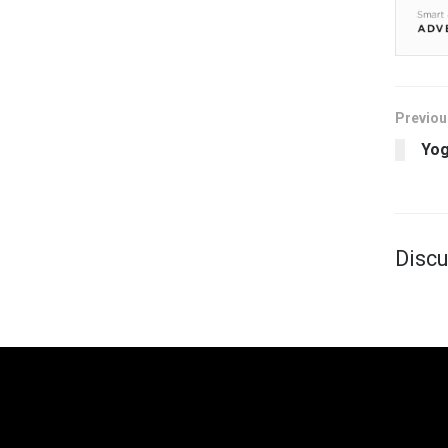
Previou
Yog
Discu