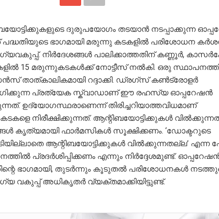
ബയോട്ടിക്കുകളുടെ ദുരുപയോഗം തടയാൻ നടപ്പാക്കുന്ന ഓപ്
 പദ്ധതിയുടെ ഭാഗമായി മരുന്നു കടകളിൽ പരിശോധന കർശന
യവകുപ്പ്. നിർദേശങ്ങൾ പാലിക്കാത്തതിന് കണ്ണൂർ, കാസർ
ളിൽ 15 മരുന്നുകടകൾക്ക് നോട്ടീസ് നൽകി. ഒരു സ്ഥാപനത്തി
് താത്കാലികമായി റദ്ദാക്കി. ഡ്രഗ്‌സ് കൺട്രോളർ
ിക്കുന്ന പ്രത്യേക സ്ക്വാഡാണ് ഈ രഹസ്യ ഓപ്പറേഷൻ
ന്നത്. ഉദ്യോഗസ്ഥരാണെന്ന് തിരിച്ചറിയാത്തവിധമാണ്
ുകടകളെ നിരീക്ഷിക്കുന്നത്. ആന്റിബയോട്ടിക്കുകൾ വിൽക്കുന്നത
്ങൾ കൃത്യമായി ഫാർമസികൾ സൂക്ഷിക്കണം. ‘ഡോക്ടറുടെ
പടിയില്ലാതെ ആന്റിബയോട്ടിക്കുകൾ വിൽക്കുന്നതല്ല’ എന്ന പോ
ത്തിൽ പ്രദർശിപ്പിക്കണം എന്നും നിർദ്ദേശമുണ്ട്. ഓപ്പറേഷ
ന്റെ ഭാഗമായി, തുടർന്നും കൂടുതൽ പരിശോധനകൾ നടത്തുമ
 വകുപ്പ് അധികൃതർ വ്യക്തമാക്കിയിട്ടുണ്ട്.